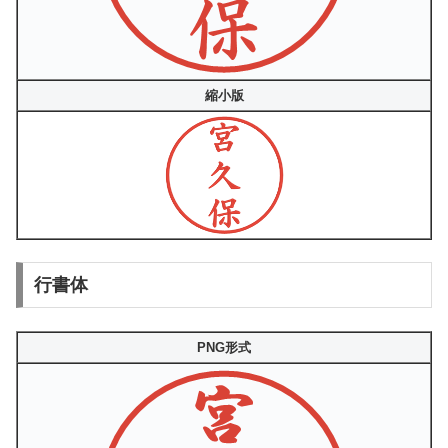
縮小版
行書体
PNG形式