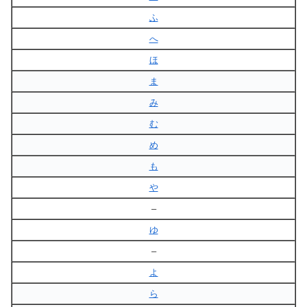
ふ
へ
ほ
ま
み
む
め
も
や
–
ゆ
–
よ
ら