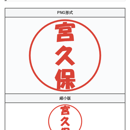
PNG形式
縮小版