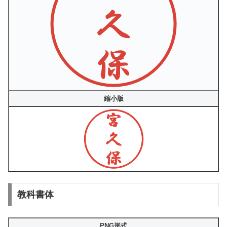
縮小版
教科書体
PNG形式