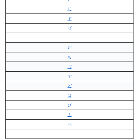
じ
ず
ぜ
–
だ
ぢ
づ
で
ど
ば
び
ぶ
べ
–