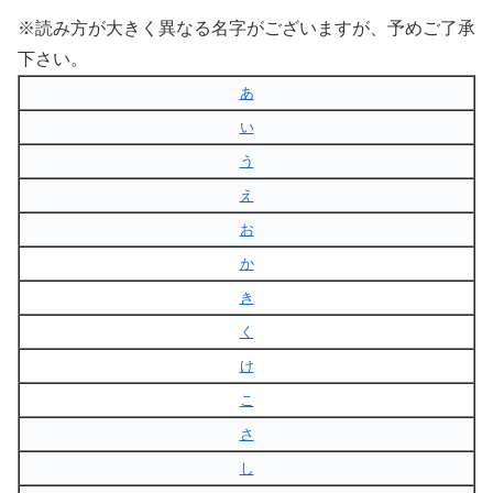
※読み方が大きく異なる名字がございますが、予めご了承
下さい。
あ
い
う
え
お
か
き
く
け
こ
さ
し