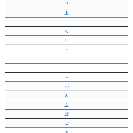
り
る
–
ろ
わ
–
–
–
–
が
ぎ
ぐ
げ
ご
ざ