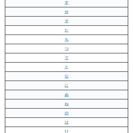
す
せ
そ
た
ち
つ
て
と
な
に
ぬ
ね
の
は
ひ