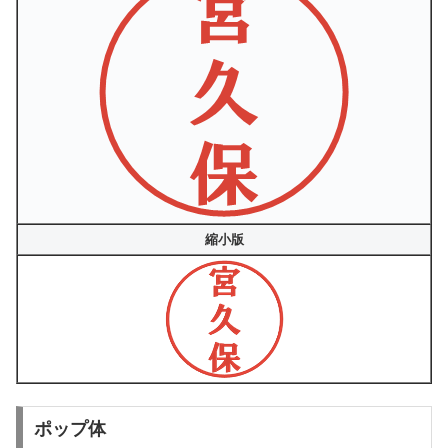
縮小版
ポップ体