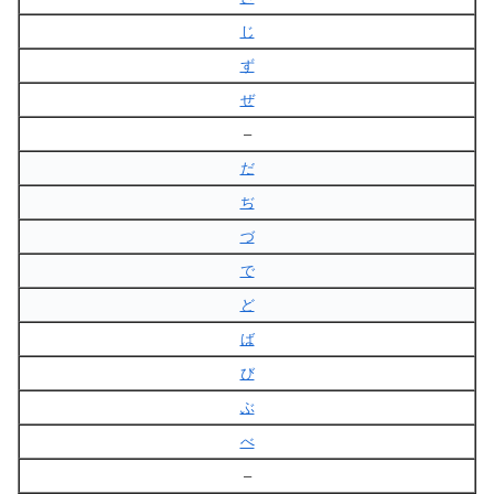
じ
ず
ぜ
–
だ
ぢ
づ
で
ど
ば
び
ぶ
べ
–