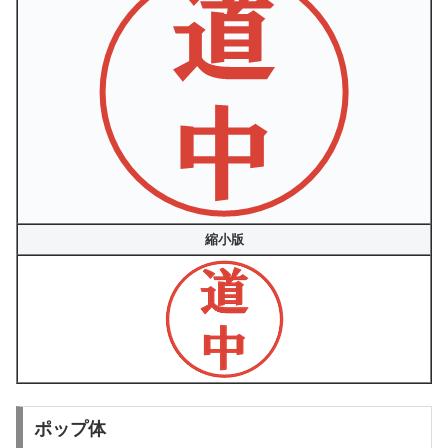
縮小版
ポップ体