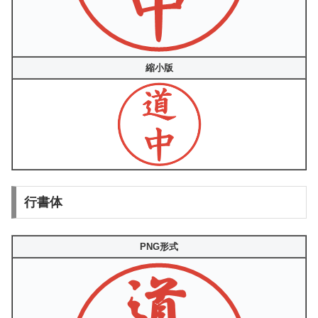
縮小版
行書体
PNG形式