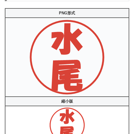
PNG形式
縮小版