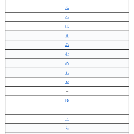
ふ
へ
ほ
ま
み
む
め
も
や
–
ゆ
–
よ
ら