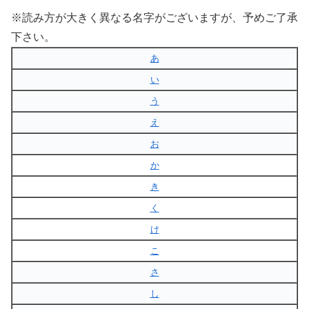
※読み方が大きく異なる名字がございますが、予めご了承
下さい。
あ
い
う
え
お
か
き
く
け
こ
さ
し