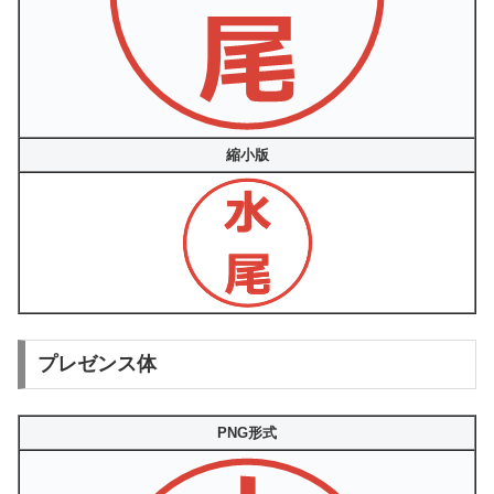
縮小版
プレゼンス体
PNG形式