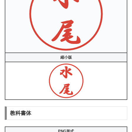
縮小版
教科書体
PNG形式