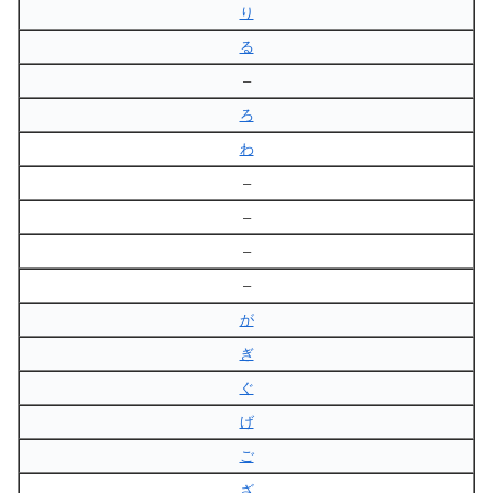
り
る
–
ろ
わ
–
–
–
–
が
ぎ
ぐ
げ
ご
ざ