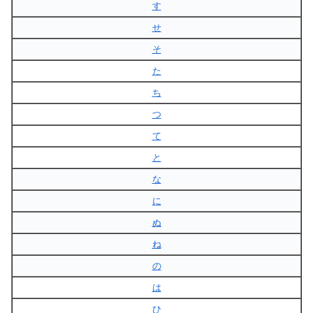
す
せ
そ
た
ち
つ
て
と
な
に
ぬ
ね
の
は
ひ