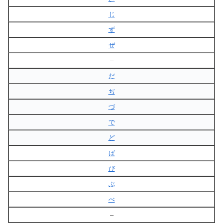
じ
ず
ぜ
–
だ
ぢ
づ
で
ど
ば
び
ぶ
べ
–