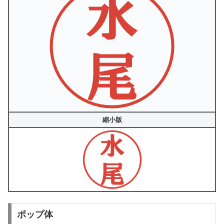
縮小版
ポップ体