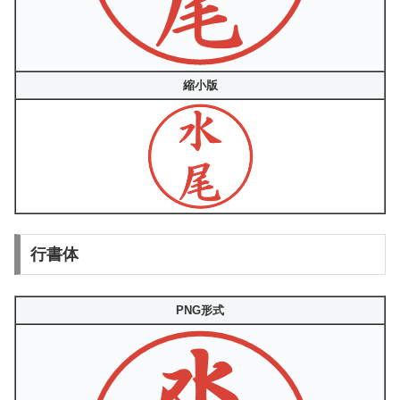
縮小版
行書体
PNG形式