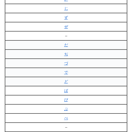
じ
ず
ぜ
–
だ
ぢ
づ
で
ど
ば
び
ぶ
べ
–