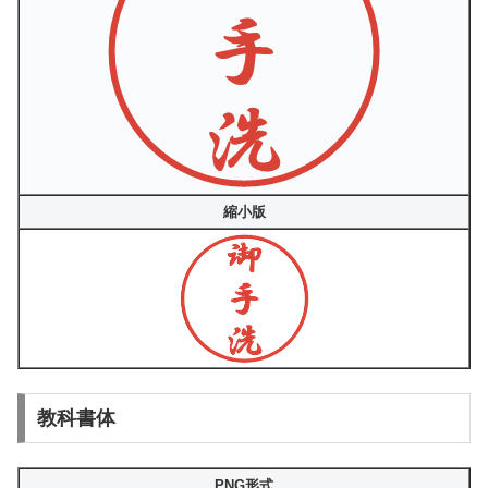
縮小版
教科書体
PNG形式