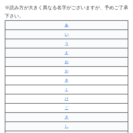
※読み方が大きく異なる名字がございますが、予めご了承
下さい。
あ
い
う
え
お
か
き
く
け
こ
さ
し