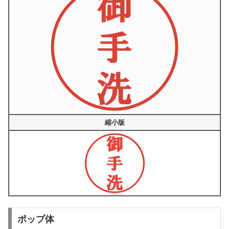
縮小版
ポップ体