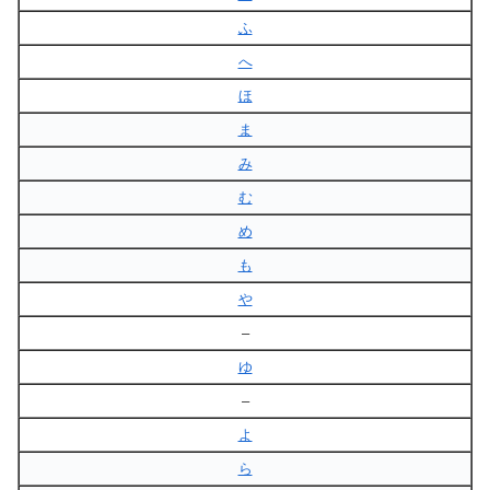
ふ
へ
ほ
ま
み
む
め
も
や
–
ゆ
–
よ
ら