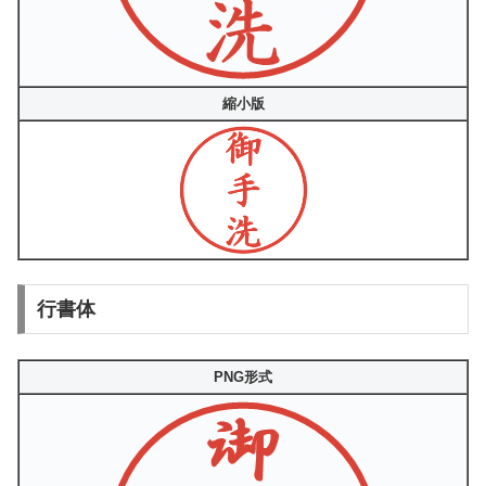
縮小版
行書体
PNG形式