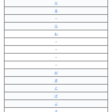
り
る
–
ろ
わ
–
–
–
–
が
ぎ
ぐ
げ
ご
ざ