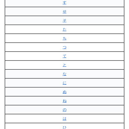
す
せ
そ
た
ち
つ
て
と
な
に
ぬ
ね
の
は
ひ