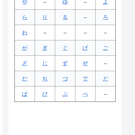
や
–
ゆ
–
よ
ら
り
る
–
ろ
わ
–
–
–
–
が
ぎ
ぐ
げ
ご
ざ
じ
ず
ぜ
–
だ
ぢ
づ
で
ど
ば
び
ぶ
べ
–