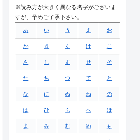
※読み方が大きく異なる名字がございま
すが、予めご了承下さい。
あ
い
う
え
お
か
き
く
け
こ
さ
し
す
せ
そ
た
ち
つ
て
と
な
に
ぬ
ね
の
は
ひ
ふ
へ
ほ
ま
み
む
め
も