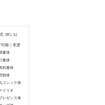
次
子印鑑｜美濃
楷書体
行書体
教科書体
明朝体
丸ゴシック体
メイリオ
プレゼンス体