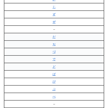
じ
ず
ぜ
–
だ
ぢ
づ
で
ど
ば
び
ぶ
べ
–