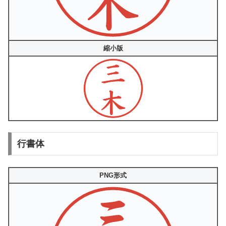
縮小版
行書体
PNG形式