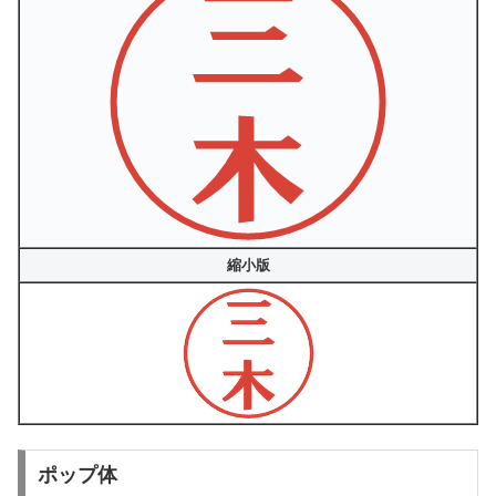
縮小版
ポップ体