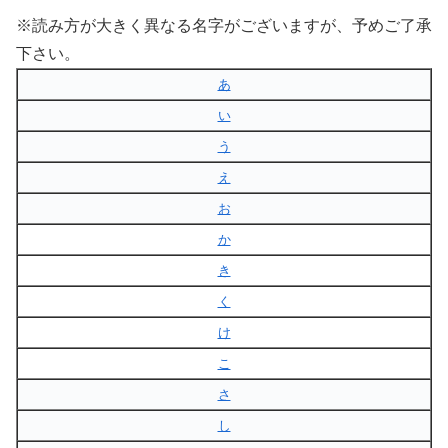
※読み方が大きく異なる名字がございますが、予めご了承
下さい。
あ
い
う
え
お
か
き
く
け
こ
さ
し