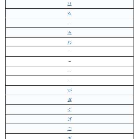
り
る
–
ろ
わ
–
–
–
–
が
ぎ
ぐ
げ
ご
ざ