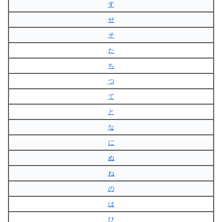
す
せ
そ
た
ち
つ
て
と
な
に
ぬ
ね
の
は
ひ