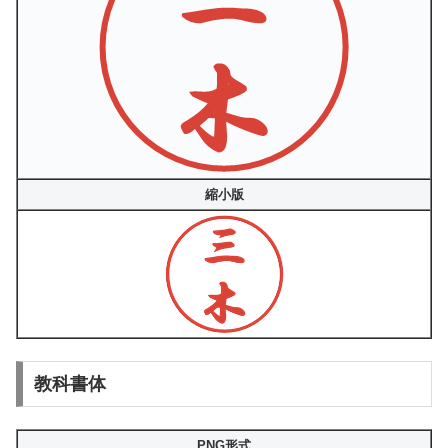
縮小版
教科書体
PNG形式