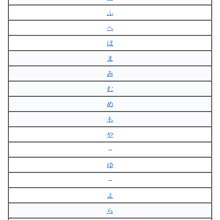
ふ
へ
ほ
ま
み
む
め
も
や
–
ゆ
–
よ
ら