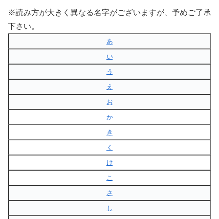
※読み方が大きく異なる名字がございますが、予めご了承
下さい。
あ
い
う
え
お
か
き
く
け
こ
さ
し