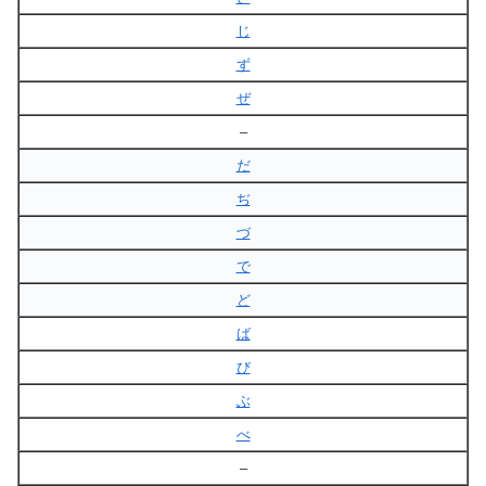
じ
ず
ぜ
–
だ
ぢ
づ
で
ど
ば
び
ぶ
べ
–