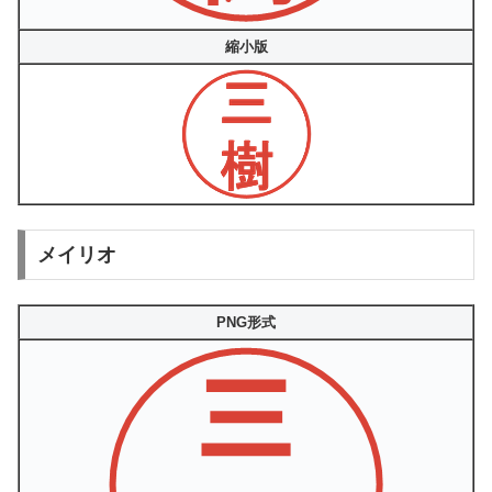
縮小版
メイリオ
PNG形式