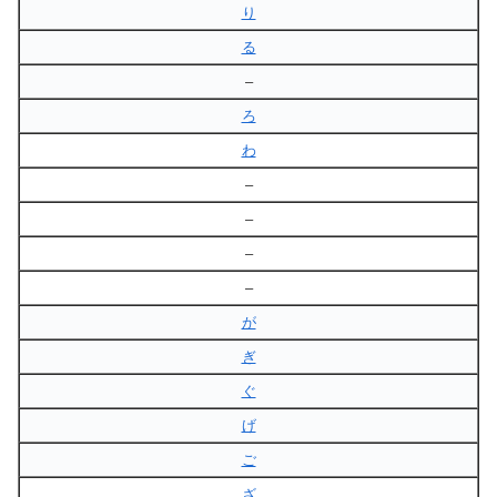
り
る
–
ろ
わ
–
–
–
–
が
ぎ
ぐ
げ
ご
ざ