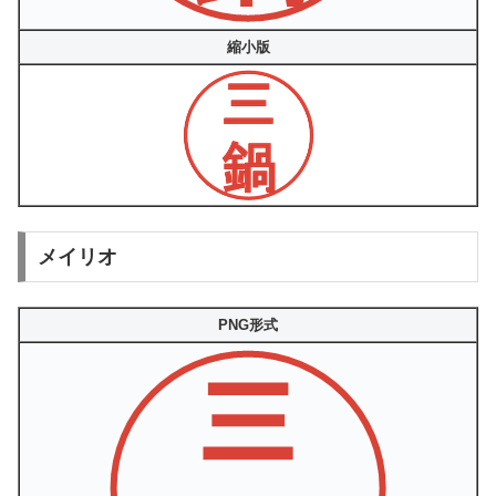
縮小版
メイリオ
PNG形式