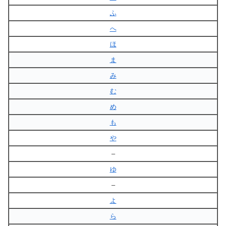
ふ
へ
ほ
ま
み
む
め
も
や
–
ゆ
–
よ
ら