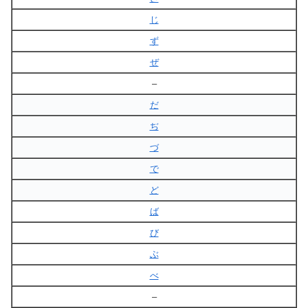
じ
ず
ぜ
–
だ
ぢ
づ
で
ど
ば
び
ぶ
べ
–