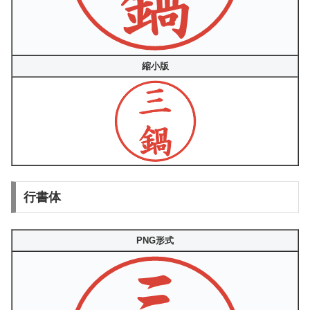
縮小版
行書体
PNG形式