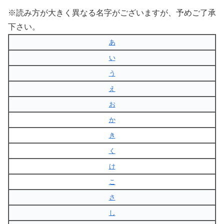
※読み方が大きく異なる名字がございますが、予めご了承
下さい。
あ
い
う
え
お
か
き
く
け
こ
さ
し