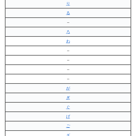
り
る
–
ろ
わ
–
–
–
–
が
ぎ
ぐ
げ
ご
ざ