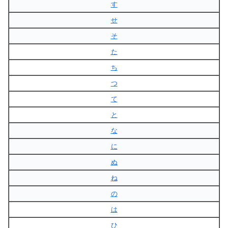
す
せ
そ
た
ち
つ
て
と
な
に
ぬ
ね
の
は
ひ