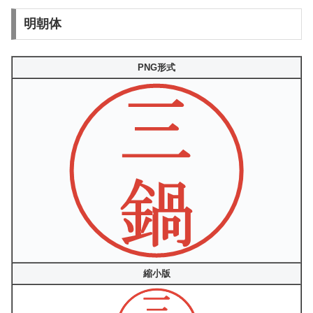
明朝体
PNG形式
縮小版