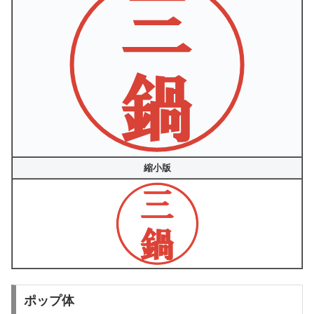
縮小版
ポップ体