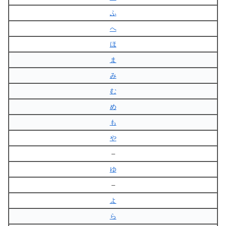
ふ
へ
ほ
ま
み
む
め
も
や
–
ゆ
–
よ
ら