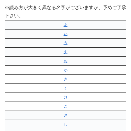
※読み方が大きく異なる名字がございますが、予めご了承
下さい。
あ
い
う
え
お
か
き
く
け
こ
さ
し