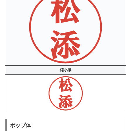
縮小版
ポップ体