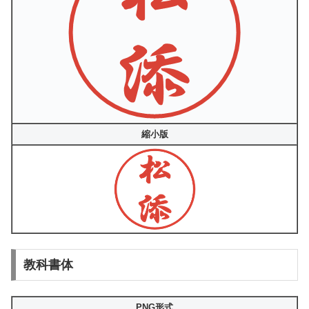
縮小版
教科書体
PNG形式