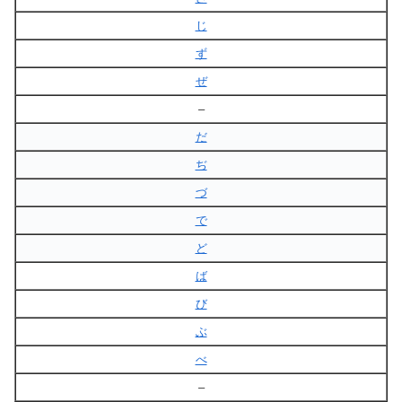
じ
ず
ぜ
–
だ
ぢ
づ
で
ど
ば
び
ぶ
べ
–