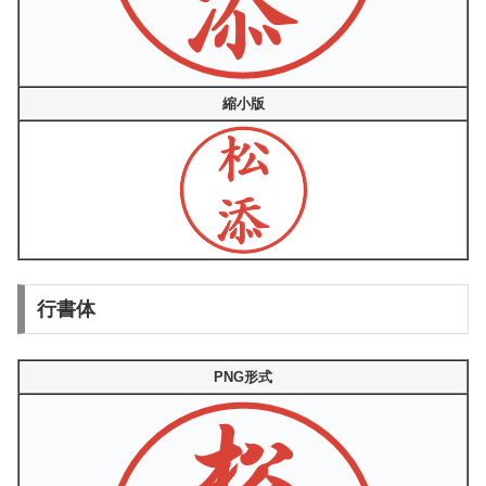
縮小版
行書体
PNG形式