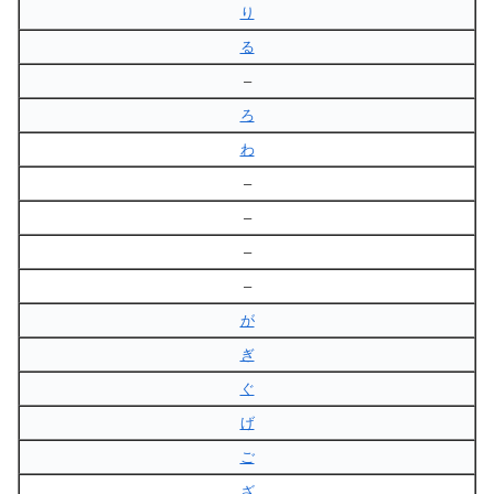
り
る
–
ろ
わ
–
–
–
–
が
ぎ
ぐ
げ
ご
ざ