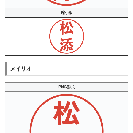
縮小版
メイリオ
PNG形式