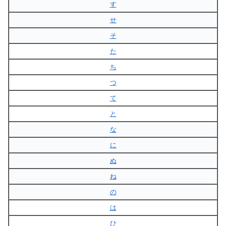
す
せ
そ
た
ち
つ
て
と
な
に
ぬ
ね
の
は
ひ