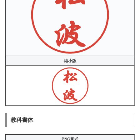
縮小版
教科書体
PNG形式