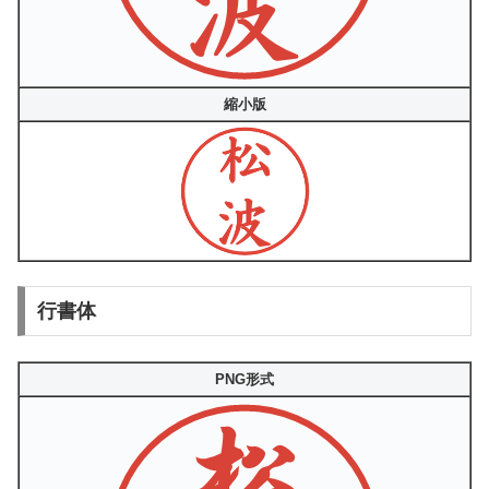
縮小版
行書体
PNG形式