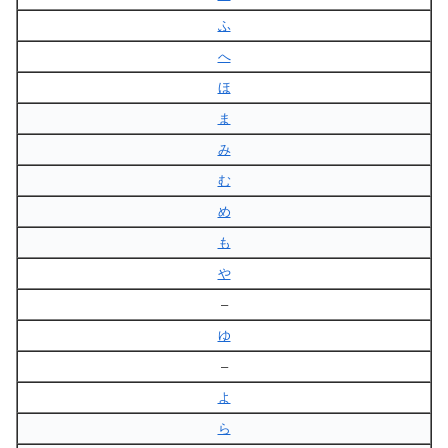
ふ
へ
ほ
ま
み
む
め
も
や
–
ゆ
–
よ
ら