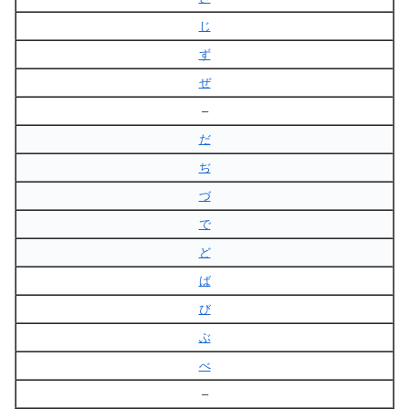
じ
ず
ぜ
–
だ
ぢ
づ
で
ど
ば
び
ぶ
べ
–