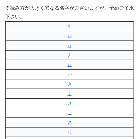
※読み方が大きく異なる名字がございますが、予めご了承
下さい。
あ
い
う
え
お
か
き
く
け
こ
さ
し