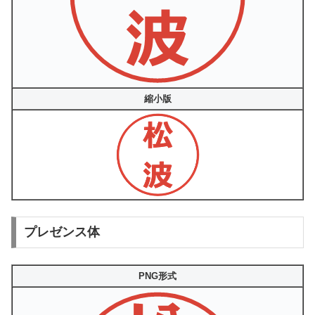
縮小版
プレゼンス体
PNG形式