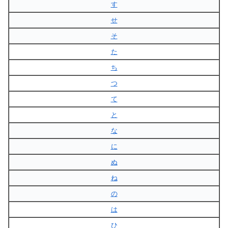
す
せ
そ
た
ち
つ
て
と
な
に
ぬ
ね
の
は
ひ