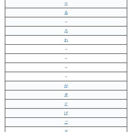
り
る
–
ろ
わ
–
–
–
–
が
ぎ
ぐ
げ
ご
ざ