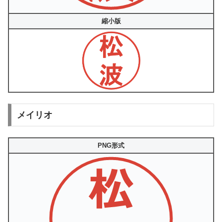
縮小版
メイリオ
PNG形式