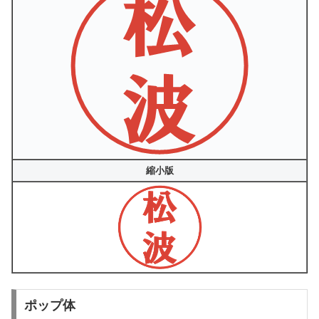
縮小版
ポップ体