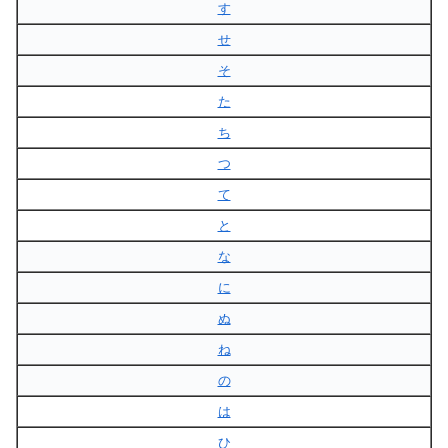
す
せ
そ
た
ち
つ
て
と
な
に
ぬ
ね
の
は
ひ