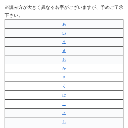
※読み方が大きく異なる名字がございますが、予めご了承
下さい。
あ
い
う
え
お
か
き
く
け
こ
さ
し