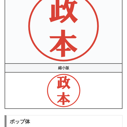
縮小版
ポップ体