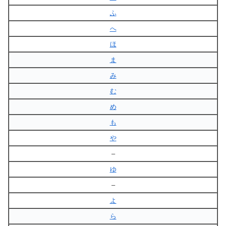
ふ
へ
ほ
ま
み
む
め
も
や
–
ゆ
–
よ
ら