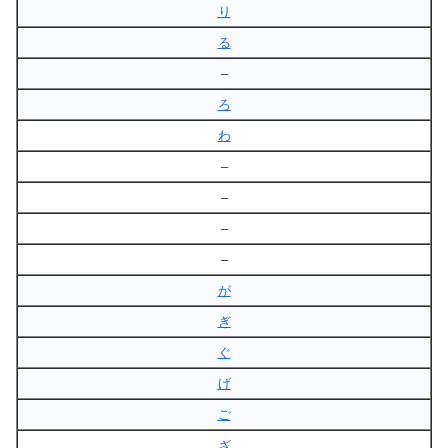
り
る
–
ろ
わ
–
–
–
–
が
ぎ
ぐ
げ
ご
ざ