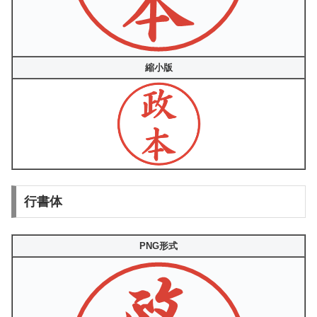
縮小版
行書体
PNG形式