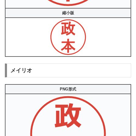
縮小版
メイリオ
PNG形式