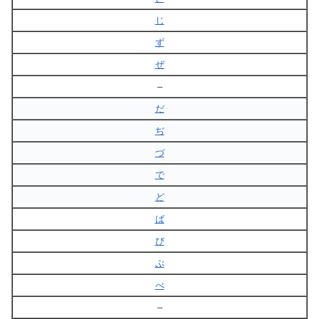
じ
ず
ぜ
–
だ
ぢ
づ
で
ど
ば
び
ぶ
べ
–