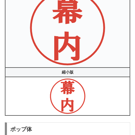
縮小版
ポップ体