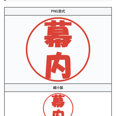
PNG形式
縮小版