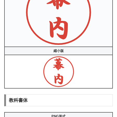
縮小版
教科書体
PNG形式