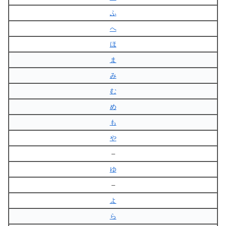
ふ
へ
ほ
ま
み
む
め
も
や
–
ゆ
–
よ
ら