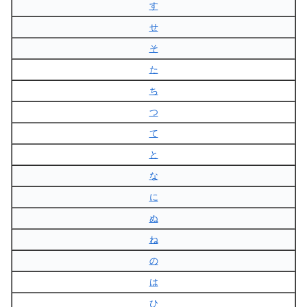
す
せ
そ
た
ち
つ
て
と
な
に
ぬ
ね
の
は
ひ