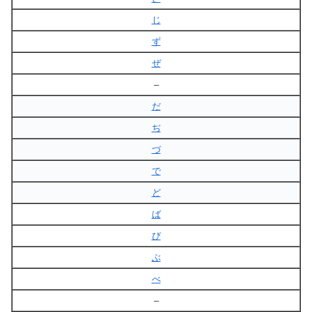
じ
ず
ぜ
–
だ
ぢ
づ
で
ど
ば
び
ぶ
べ
–