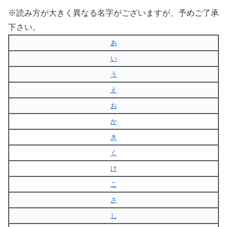
※読み方が大きく異なる名字がございますが、予めご了承
下さい。
あ
い
う
え
お
か
き
く
け
こ
さ
し