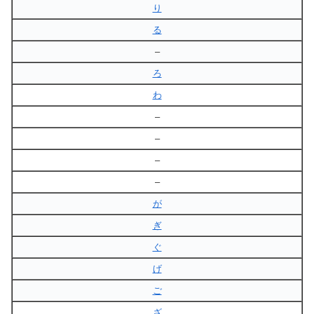
り
る
–
ろ
わ
–
–
–
–
が
ぎ
ぐ
げ
ご
ざ