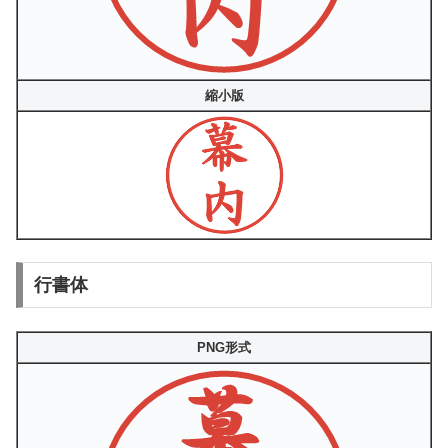
縮小版
行書体
PNG形式