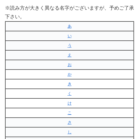
※読み方が大きく異なる名字がございますが、予めご了承
下さい。
あ
い
う
え
お
か
き
く
け
こ
さ
し