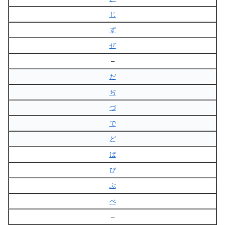
じ
ず
ぜ
–
だ
ぢ
づ
で
ど
ば
び
ぶ
べ
–