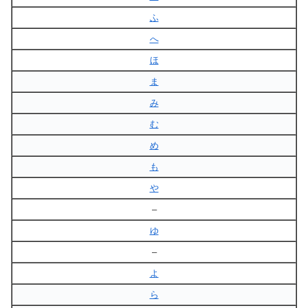
ふ
へ
ほ
ま
み
む
め
も
や
–
ゆ
–
よ
ら