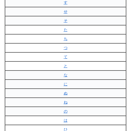
す
せ
そ
た
ち
つ
て
と
な
に
ぬ
ね
の
は
ひ