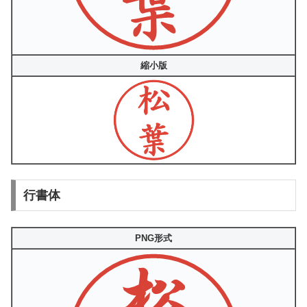
縮小版
行書体
PNG形式