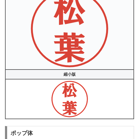
縮小版
ポップ体