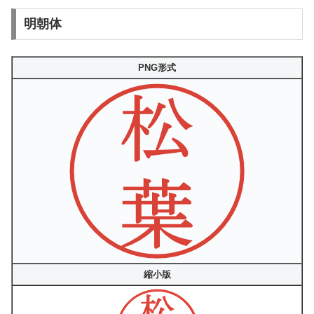
明朝体
PNG形式
縮小版