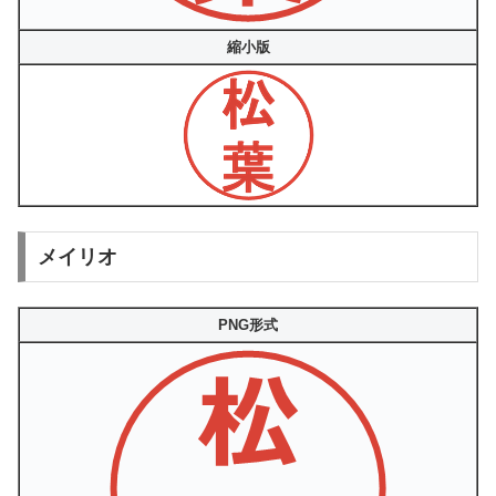
縮小版
メイリオ
PNG形式