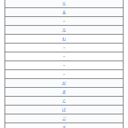
り
る
–
ろ
わ
–
–
–
–
が
ぎ
ぐ
げ
ご
ざ