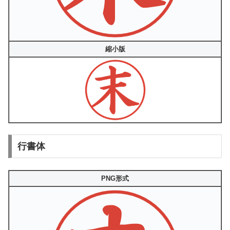
縮小版
行書体
PNG形式