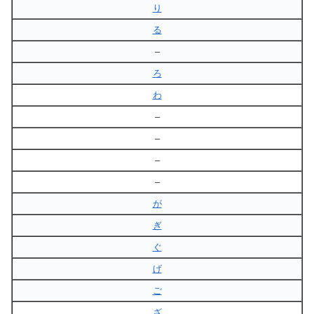
り
る
–
ろ
わ
–
–
–
–
が
ぎ
ぐ
げ
ご
ざ