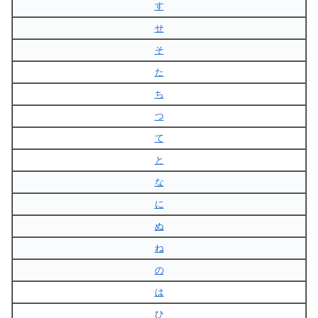
す
せ
そ
た
ち
つ
て
と
な
に
ぬ
ね
の
は
ひ