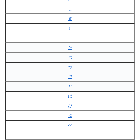
じ
ず
ぜ
–
だ
ぢ
づ
で
ど
ば
び
ぶ
べ
–