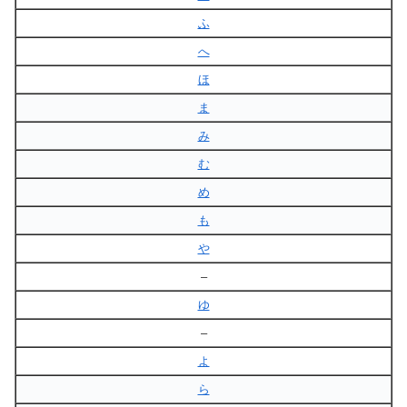
ふ
へ
ほ
ま
み
む
め
も
や
–
ゆ
–
よ
ら