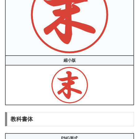
縮小版
教科書体
PNG形式