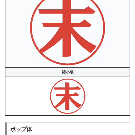
縮小版
ポップ体