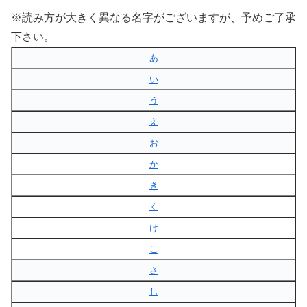
※読み方が大きく異なる名字がございますが、予めご了承
下さい。
あ
い
う
え
お
か
き
く
け
こ
さ
し