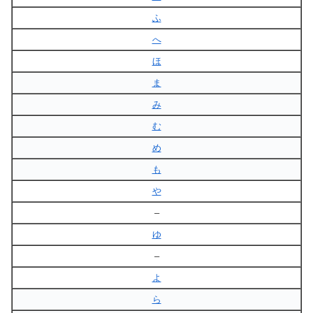
ふ
へ
ほ
ま
み
む
め
も
や
–
ゆ
–
よ
ら