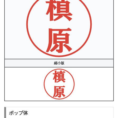
縮小版
ポップ体