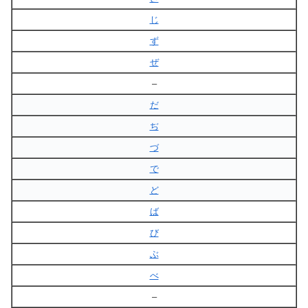
じ
ず
ぜ
–
だ
ぢ
づ
で
ど
ば
び
ぶ
べ
–