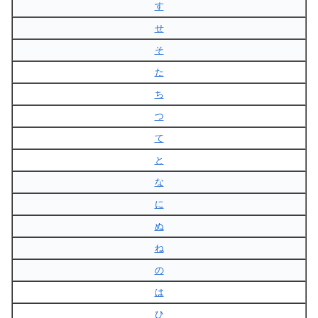
す
せ
そ
た
ち
つ
て
と
な
に
ぬ
ね
の
は
ひ