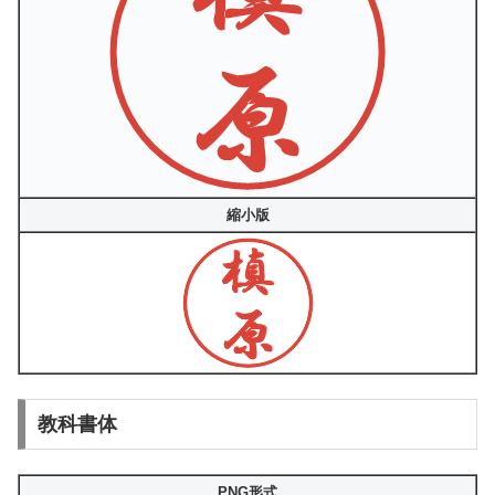
縮小版
教科書体
PNG形式