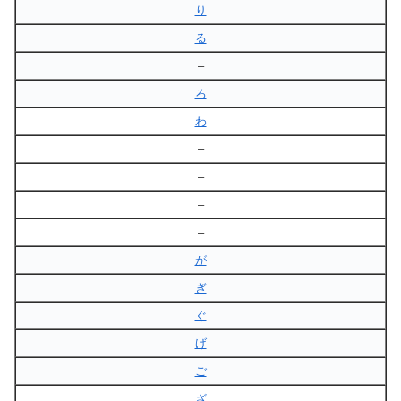
り
る
–
ろ
わ
–
–
–
–
が
ぎ
ぐ
げ
ご
ざ