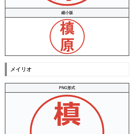
縮小版
メイリオ
PNG形式