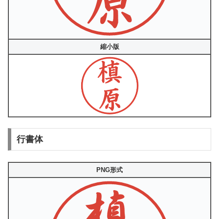
縮小版
行書体
PNG形式