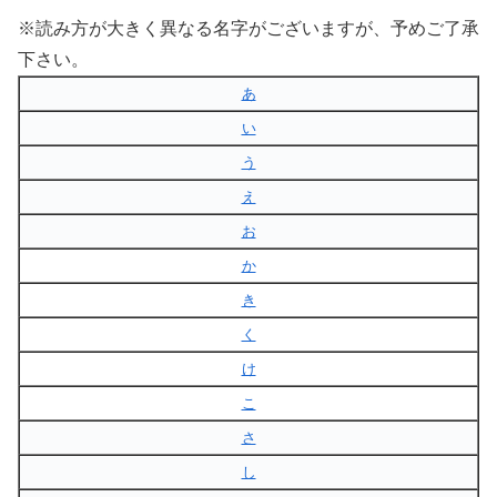
※読み方が大きく異なる名字がございますが、予めご了承
下さい。
あ
い
う
え
お
か
き
く
け
こ
さ
し