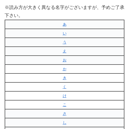
※読み方が大きく異なる名字がございますが、予めご了承
下さい。
あ
い
う
え
お
か
き
く
け
こ
さ
し