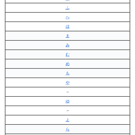
ふ
へ
ほ
ま
み
む
め
も
や
–
ゆ
–
よ
ら