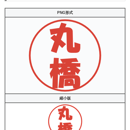
PNG形式
縮小版