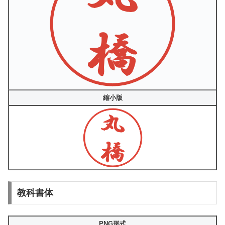
縮小版
教科書体
PNG形式