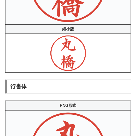
縮小版
行書体
PNG形式