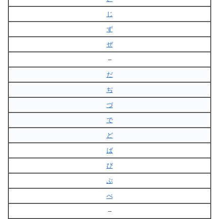
じ
ず
ぜ
–
だ
ぢ
づ
で
ど
ば
び
ぶ
べ
–