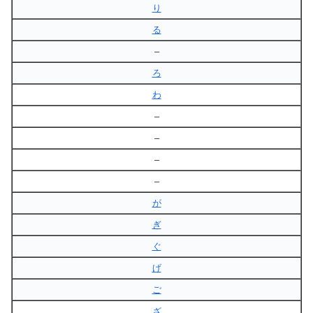
り
る
–
ろ
わ
–
–
–
–
が
ぎ
ぐ
げ
ご
ざ