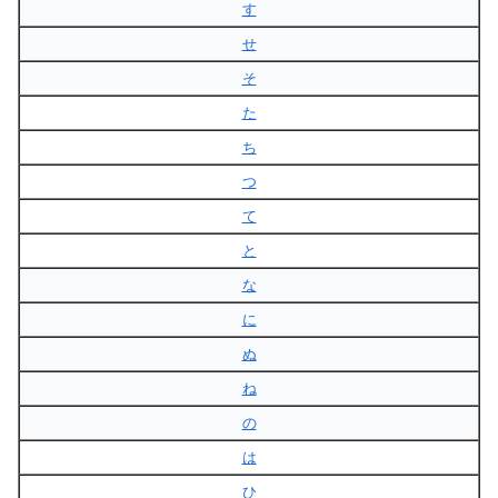
す
せ
そ
た
ち
つ
て
と
な
に
ぬ
ね
の
は
ひ