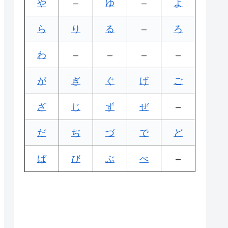
や
–
ゆ
–
よ
ら
り
る
–
ろ
わ
–
–
–
–
が
ぎ
ぐ
げ
ご
ざ
じ
ず
ぜ
–
だ
ぢ
づ
で
ど
ば
び
ぶ
べ
–