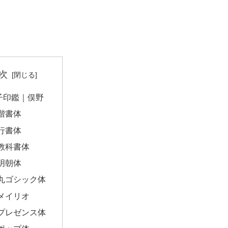
次
子印鑑｜俣野
楷書体
行書体
教科書体
明朝体
丸ゴシック体
メイリオ
プレゼンス体