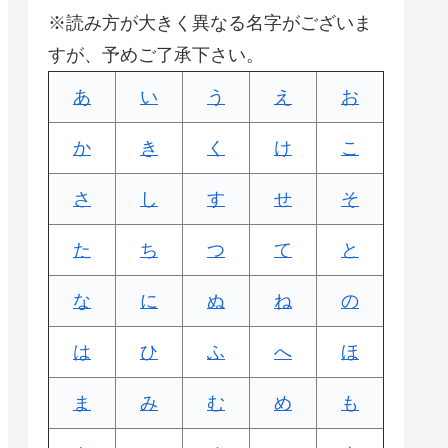
※読み方が大きく異なる名字がございま
すが、予めご了承下さい。
あ
い
う
え
お
か
き
く
け
こ
さ
し
す
せ
そ
た
ち
つ
て
と
な
に
ぬ
ね
の
は
ひ
ふ
へ
ほ
ま
み
む
め
も