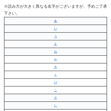
※読み方が大きく異なる名字がございますが、予めご了承
下さい。
あ
い
う
え
お
か
き
く
け
こ
さ
し