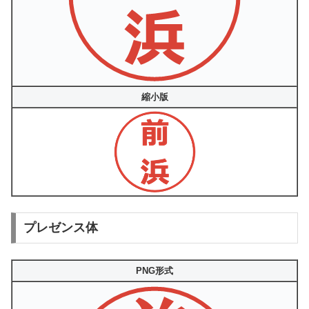
縮小版
プレゼンス体
PNG形式