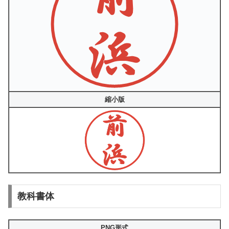
縮小版
教科書体
PNG形式