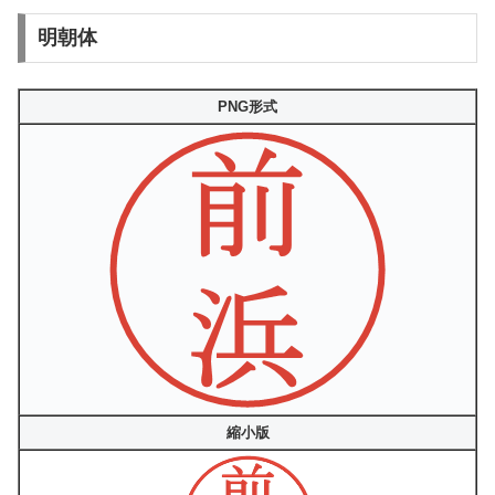
明朝体
PNG形式
縮小版