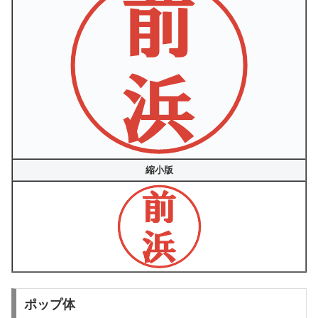
縮小版
ポップ体