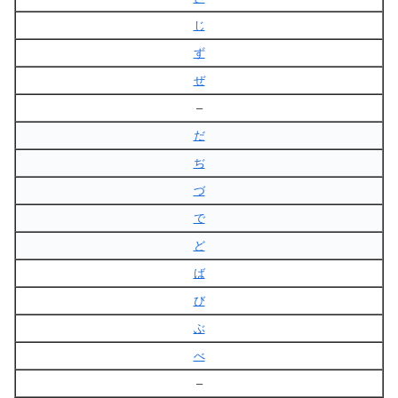
じ
ず
ぜ
–
だ
ぢ
づ
で
ど
ば
び
ぶ
べ
–