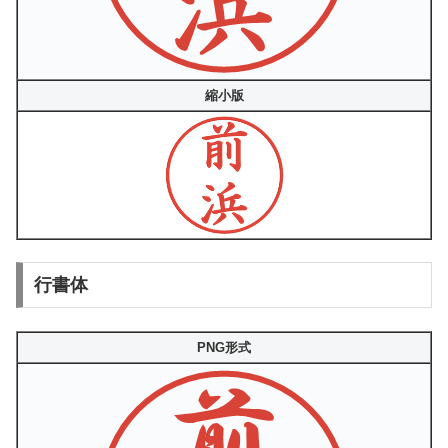
縮小版
行書体
PNG形式