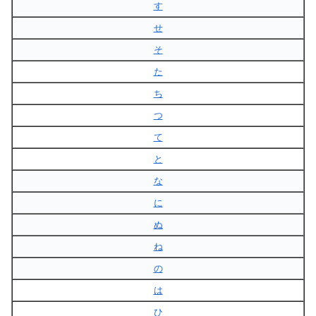
す
せ
そ
た
ち
つ
て
と
な
に
ぬ
ね
の
は
ひ