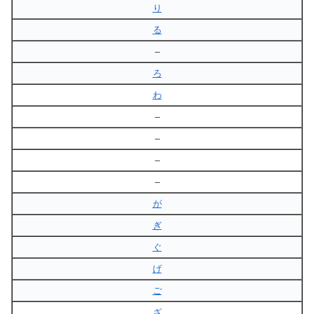
り
る
–
ろ
わ
–
–
–
–
が
ぎ
ぐ
げ
ご
ざ