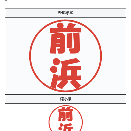
PNG形式
縮小版