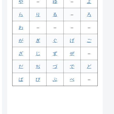
や
–
ゆ
–
よ
ら
り
る
–
ろ
わ
–
–
–
–
が
ぎ
ぐ
げ
ご
ざ
じ
ず
ぜ
–
だ
ぢ
づ
で
ど
ば
び
ぶ
べ
–