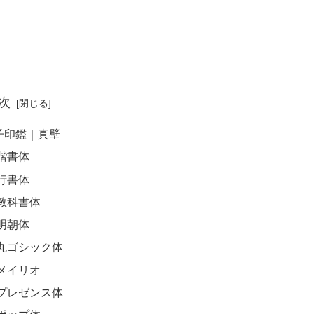
次
子印鑑｜真壁
楷書体
行書体
教科書体
明朝体
丸ゴシック体
メイリオ
プレゼンス体