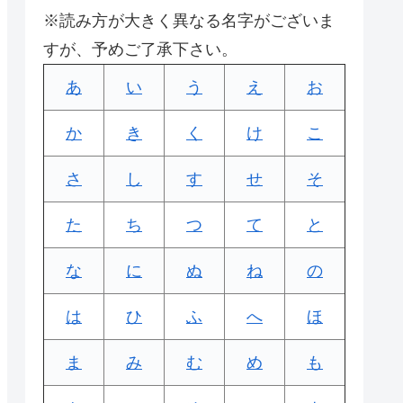
※読み方が大きく異なる名字がございま
すが、予めご了承下さい。
あ
い
う
え
お
か
き
く
け
こ
さ
し
す
せ
そ
た
ち
つ
て
と
な
に
ぬ
ね
の
は
ひ
ふ
へ
ほ
ま
み
む
め
も