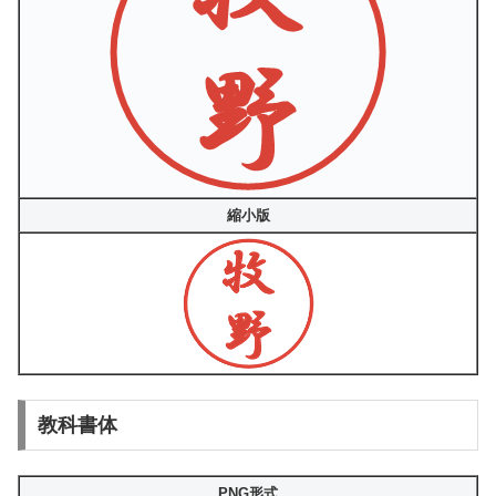
縮小版
教科書体
PNG形式