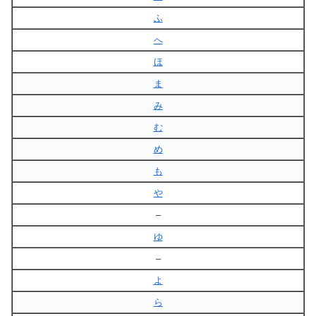
ふ
へ
ほ
ま
み
む
め
も
や
–
ゆ
–
よ
ら