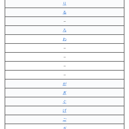
り
る
–
ろ
わ
–
–
–
–
が
ぎ
ぐ
げ
ご
ざ