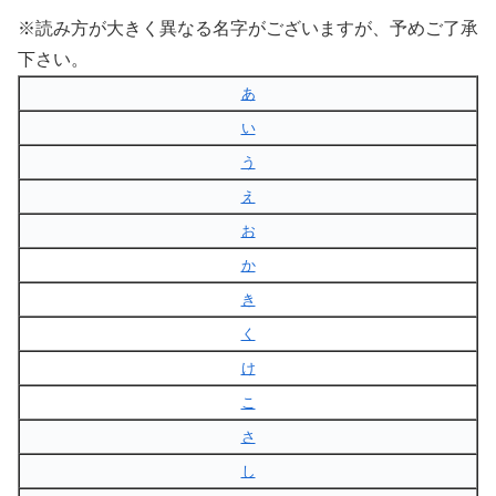
※読み方が大きく異なる名字がございますが、予めご了承
下さい。
あ
い
う
え
お
か
き
く
け
こ
さ
し