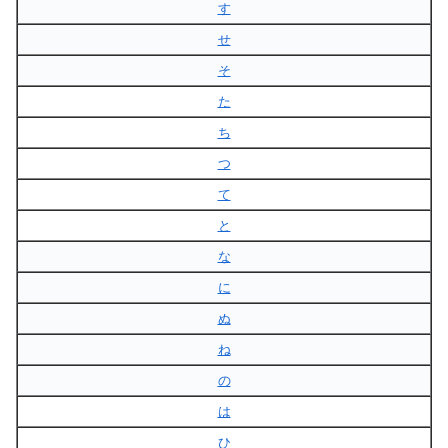
す
せ
そ
た
ち
つ
て
と
な
に
ぬ
ね
の
は
ひ