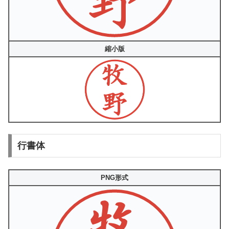
縮小版
行書体
PNG形式