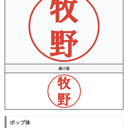
縮小版
ポップ体