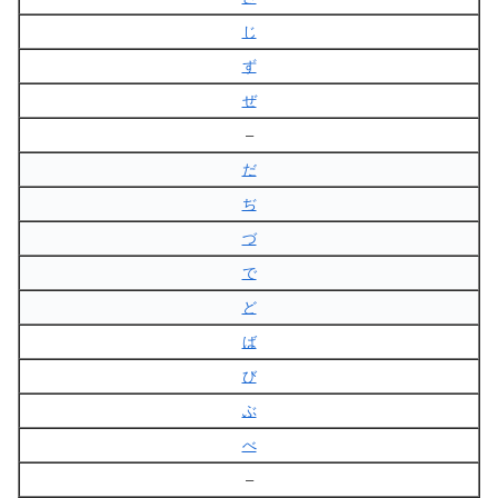
じ
ず
ぜ
–
だ
ぢ
づ
で
ど
ば
び
ぶ
べ
–