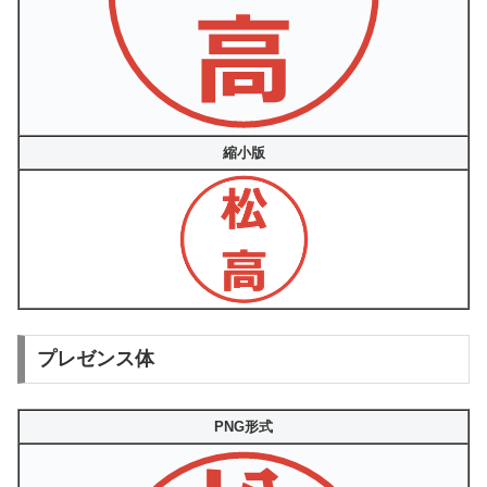
縮小版
プレゼンス体
PNG形式