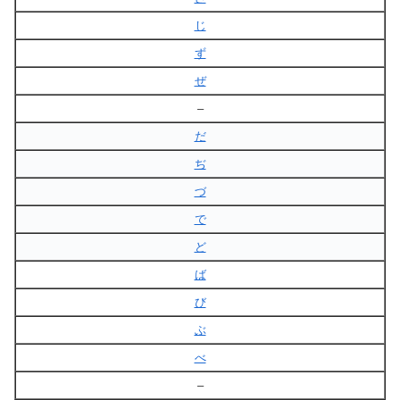
じ
ず
ぜ
–
だ
ぢ
づ
で
ど
ば
び
ぶ
べ
–