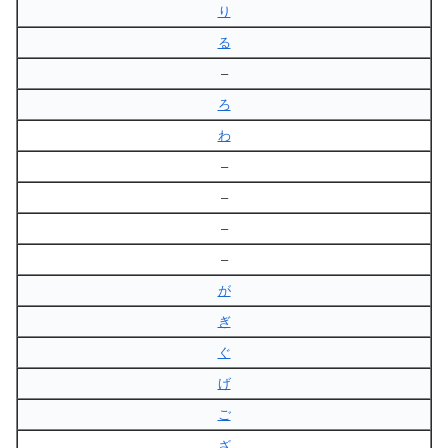
り
る
–
ろ
わ
–
–
–
–
が
ぎ
ぐ
げ
ご
ざ