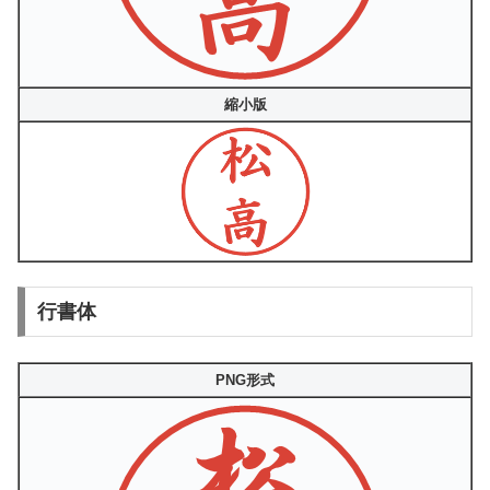
縮小版
行書体
PNG形式