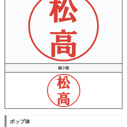
縮小版
ポップ体