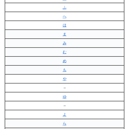
ふ
へ
ほ
ま
み
む
め
も
や
–
ゆ
–
よ
ら