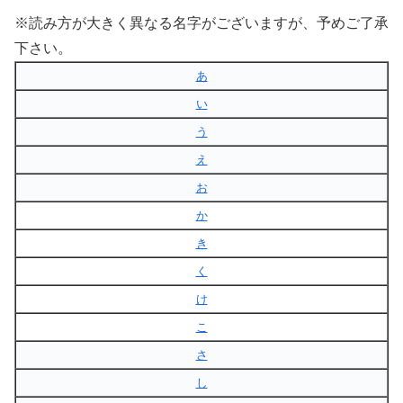
※読み方が大きく異なる名字がございますが、予めご了承
下さい。
あ
い
う
え
お
か
き
く
け
こ
さ
し