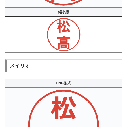
縮小版
メイリオ
PNG形式