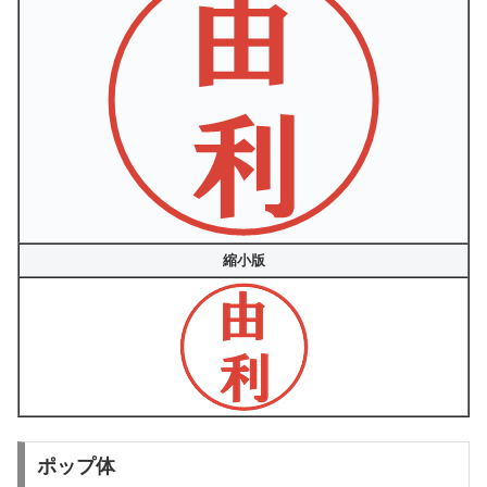
縮小版
ポップ体