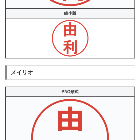
縮小版
メイリオ
PNG形式