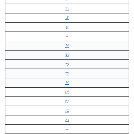
じ
ず
ぜ
–
だ
ぢ
づ
で
ど
ば
び
ぶ
べ
–