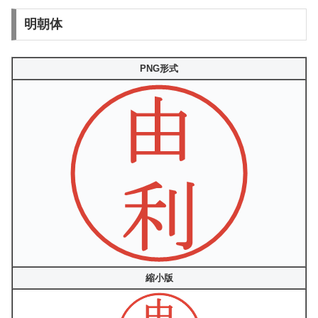
明朝体
PNG形式
縮小版