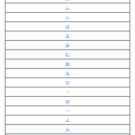
ふ
へ
ほ
ま
み
む
め
も
や
–
ゆ
–
よ
ら