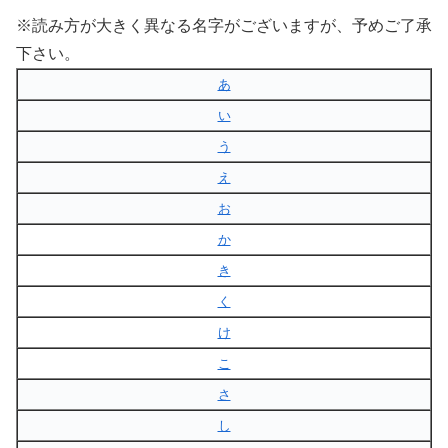
※読み方が大きく異なる名字がございますが、予めご了承
下さい。
あ
い
う
え
お
か
き
く
け
こ
さ
し