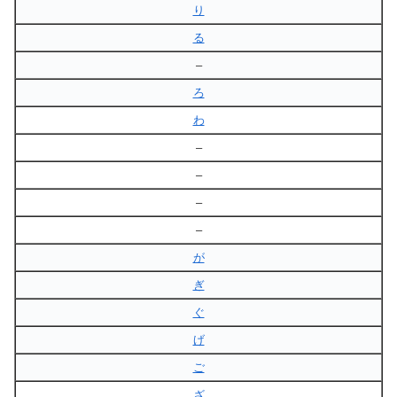
り
る
–
ろ
わ
–
–
–
–
が
ぎ
ぐ
げ
ご
ざ