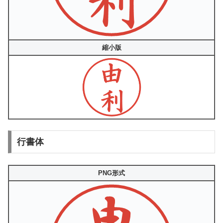
縮小版
行書体
PNG形式