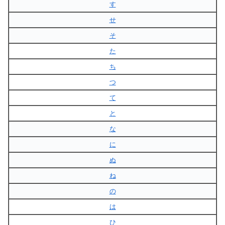
す
せ
そ
た
ち
つ
て
と
な
に
ぬ
ね
の
は
ひ