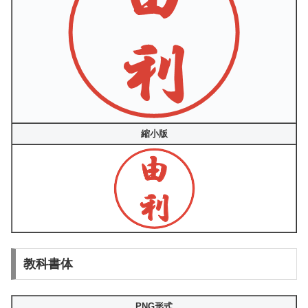
縮小版
教科書体
PNG形式