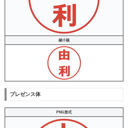
縮小版
プレゼンス体
PNG形式