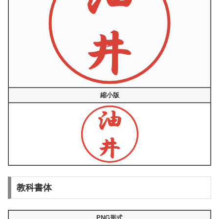
縮小版
教科書体
PNG形式