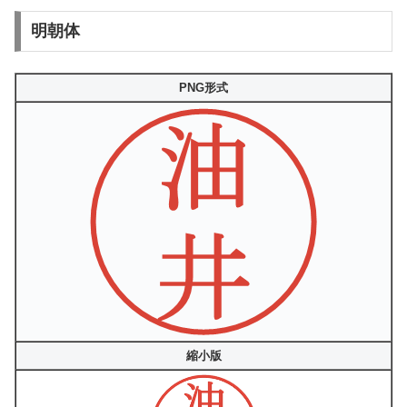
明朝体
PNG形式
縮小版