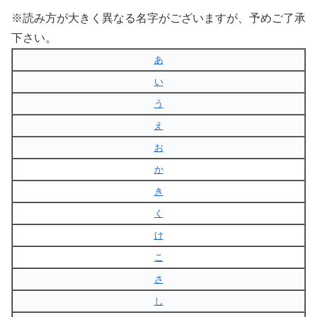
※読み方が大きく異なる名字がございますが、予めご了承
下さい。
あ
い
う
え
お
か
き
く
け
こ
さ
し