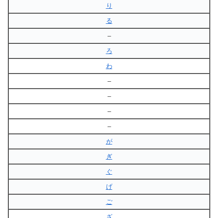
り
る
–
ろ
わ
–
–
–
–
が
ぎ
ぐ
げ
ご
ざ