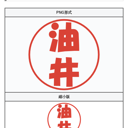
PNG形式
縮小版