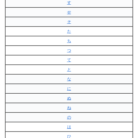
す
せ
そ
た
ち
つ
て
と
な
に
ぬ
ね
の
は
ひ