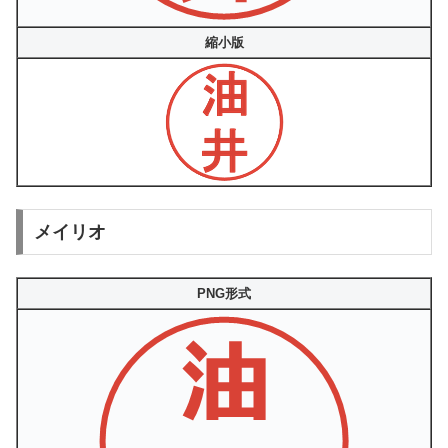
縮小版
メイリオ
PNG形式