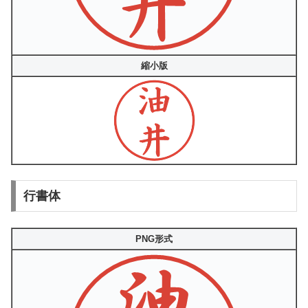
縮小版
行書体
PNG形式