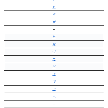
じ
ず
ぜ
–
だ
ぢ
づ
で
ど
ば
び
ぶ
べ
–