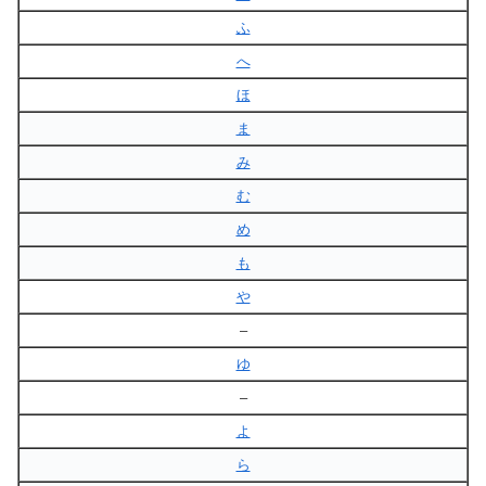
ふ
へ
ほ
ま
み
む
め
も
や
–
ゆ
–
よ
ら