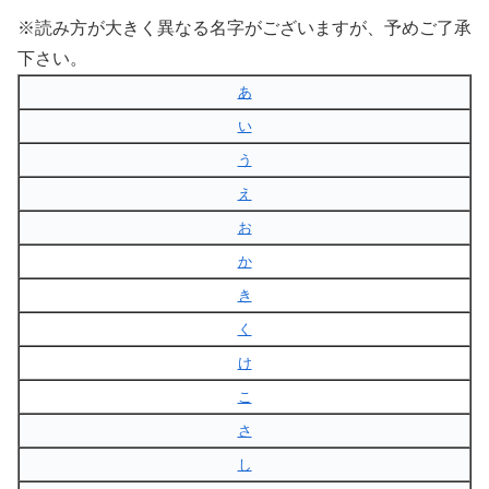
※読み方が大きく異なる名字がございますが、予めご了承
下さい。
あ
い
う
え
お
か
き
く
け
こ
さ
し