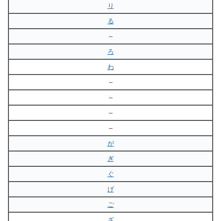
り
る
–
ろ
わ
–
–
–
–
が
ぎ
ぐ
げ
ご
ざ