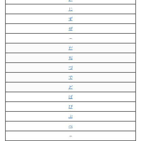
じ
ず
ぜ
–
だ
ぢ
づ
で
ど
ば
び
ぶ
べ
–