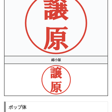
縮小版
ポップ体