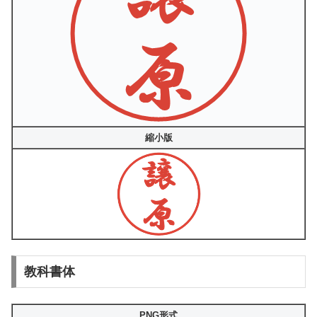
縮小版
教科書体
PNG形式