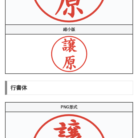
縮小版
行書体
PNG形式