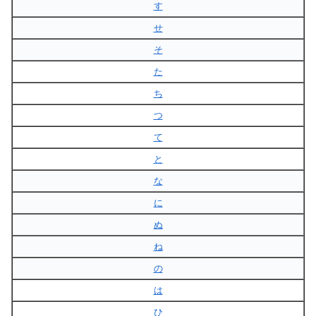
す
せ
そ
た
ち
つ
て
と
な
に
ぬ
ね
の
は
ひ