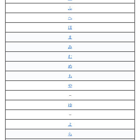
ふ
へ
ほ
ま
み
む
め
も
や
–
ゆ
–
よ
ら