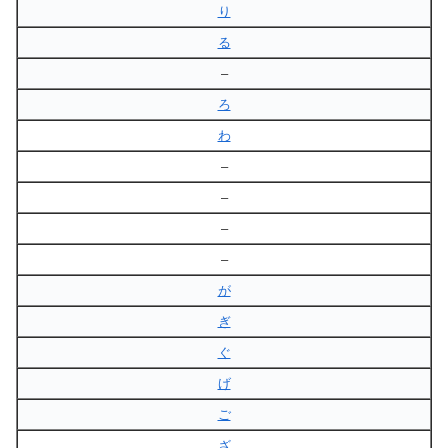
り
る
–
ろ
わ
–
–
–
–
が
ぎ
ぐ
げ
ご
ざ