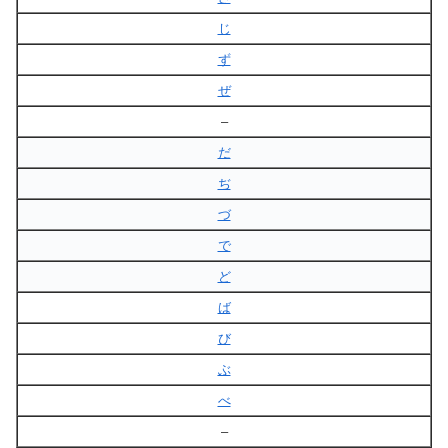
じ
ず
ぜ
–
だ
ぢ
づ
で
ど
ば
び
ぶ
べ
–