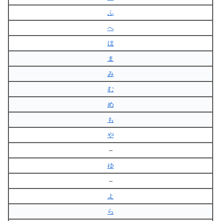
ふ
へ
ほ
ま
み
む
め
も
や
–
ゆ
–
よ
ら