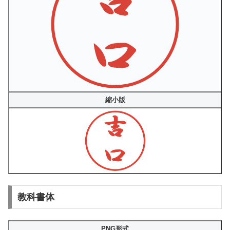
縮小版
教科書体
PNG形式