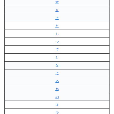
す
せ
そ
た
ち
つ
て
と
な
に
ぬ
ね
の
は
ひ