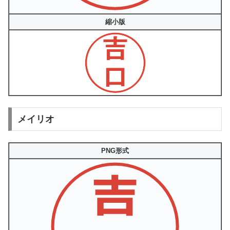
縮小版
メイリオ
PNG形式