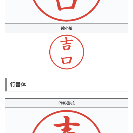
縮小版
行書体
PNG形式