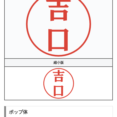
縮小版
ポップ体