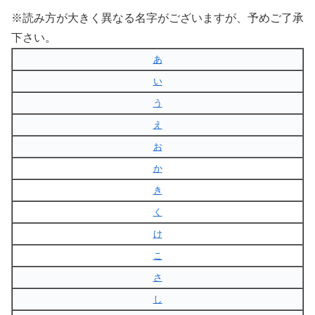
※読み方が大きく異なる名字がございますが、予めご了承
下さい。
あ
い
う
え
お
か
き
く
け
こ
さ
し