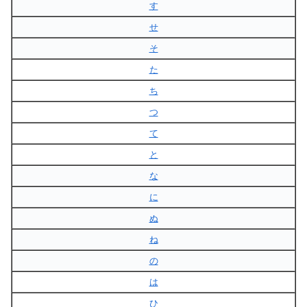
す
せ
そ
た
ち
つ
て
と
な
に
ぬ
ね
の
は
ひ