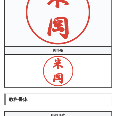
縮小版
教科書体
PNG形式