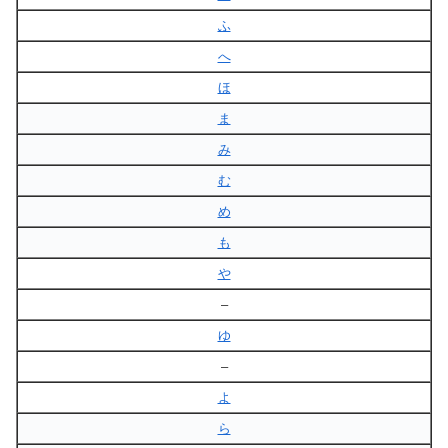
ふ
へ
ほ
ま
み
む
め
も
や
–
ゆ
–
よ
ら