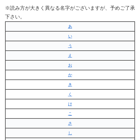
※読み方が大きく異なる名字がございますが、予めご了承
下さい。
あ
い
う
え
お
か
き
く
け
こ
さ
し