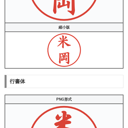
縮小版
行書体
PNG形式