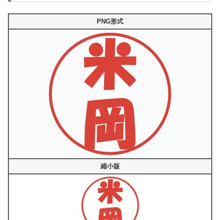
PNG形式
縮小版