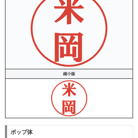
縮小版
ポップ体