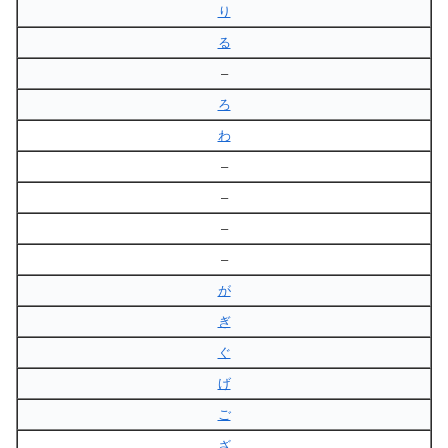
り
る
–
ろ
わ
–
–
–
–
が
ぎ
ぐ
げ
ご
ざ