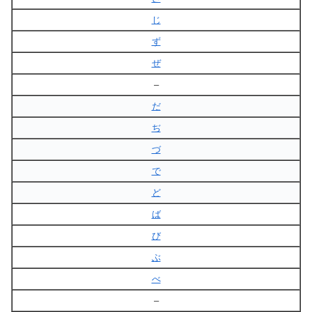
じ
ず
ぜ
–
だ
ぢ
づ
で
ど
ば
び
ぶ
べ
–