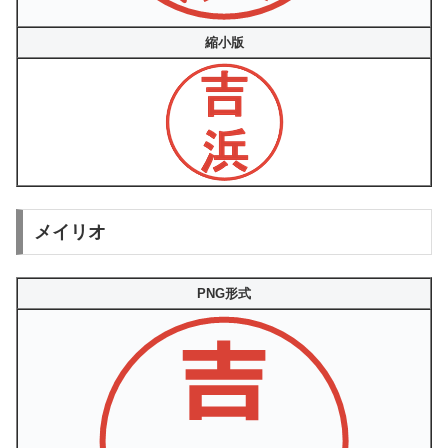
縮小版
メイリオ
PNG形式