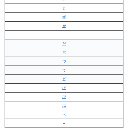
じ
ず
ぜ
–
だ
ぢ
づ
で
ど
ば
び
ぶ
べ
–