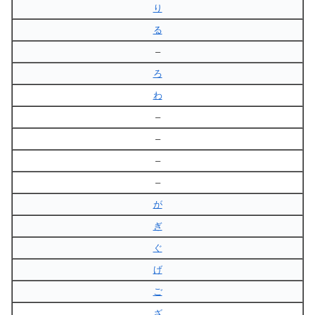
り
る
–
ろ
わ
–
–
–
–
が
ぎ
ぐ
げ
ご
ざ