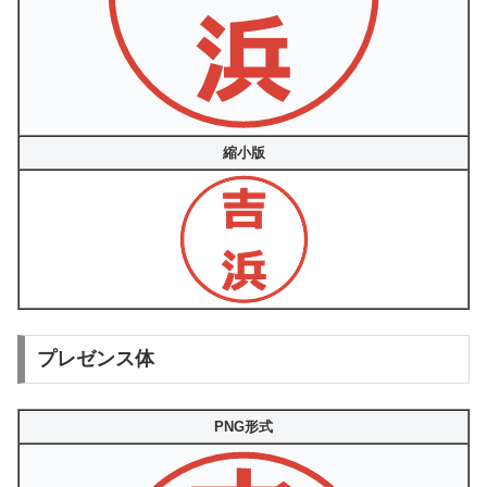
縮小版
プレゼンス体
PNG形式