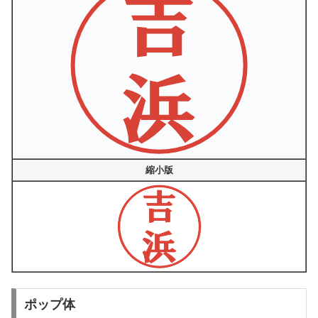
縮小版
ポップ体