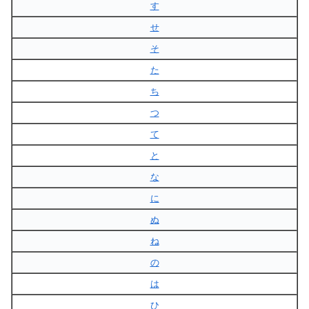
す
せ
そ
た
ち
つ
て
と
な
に
ぬ
ね
の
は
ひ