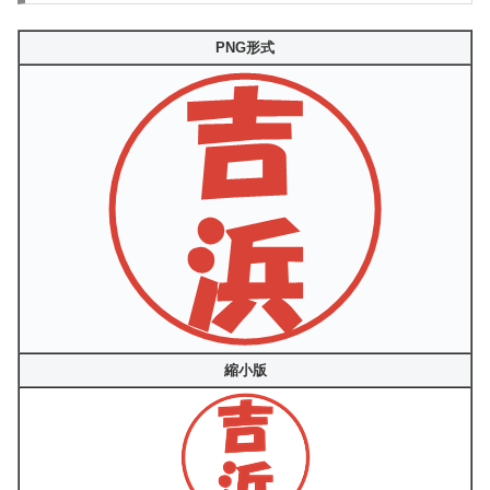
PNG形式
縮小版