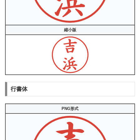
縮小版
行書体
PNG形式