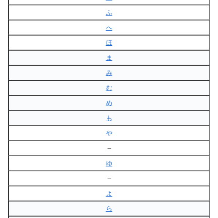
ふ
へ
ほ
ま
み
む
め
も
や
–
ゆ
–
よ
ら