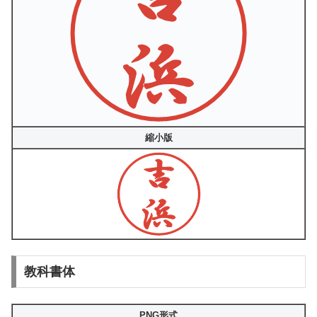
縮小版
教科書体
PNG形式