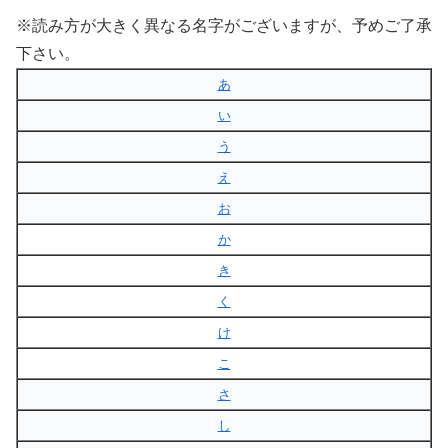
※読み方が大きく異なる名字がございますが、予めご了承
下さい。
あ
い
う
え
お
か
き
く
け
こ
さ
し