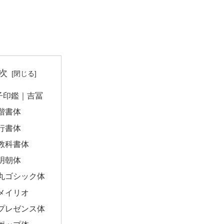
次
子印鑑｜吉冨
楷書体
行書体
教科書体
明朝体
丸ゴシック体
メイリオ
プレゼンス体