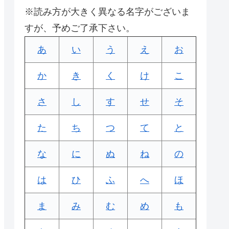
※読み方が大きく異なる名字がございま
すが、予めご了承下さい。
あ
い
う
え
お
か
き
く
け
こ
さ
し
す
せ
そ
た
ち
つ
て
と
な
に
ぬ
ね
の
は
ひ
ふ
へ
ほ
ま
み
む
め
も