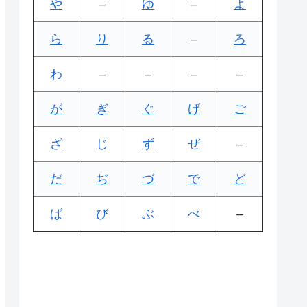
や
–
ゆ
–
よ
ら
り
る
–
ろ
わ
–
–
–
–
が
ぎ
ぐ
げ
ご
ざ
じ
ず
ぜ
–
だ
ぢ
づ
で
ど
ば
び
ぶ
べ
–