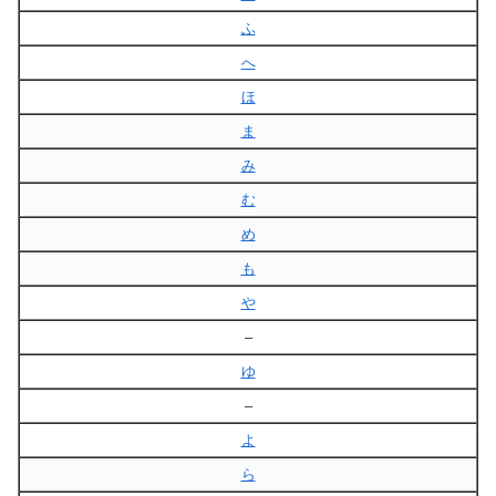
ふ
へ
ほ
ま
み
む
め
も
や
–
ゆ
–
よ
ら