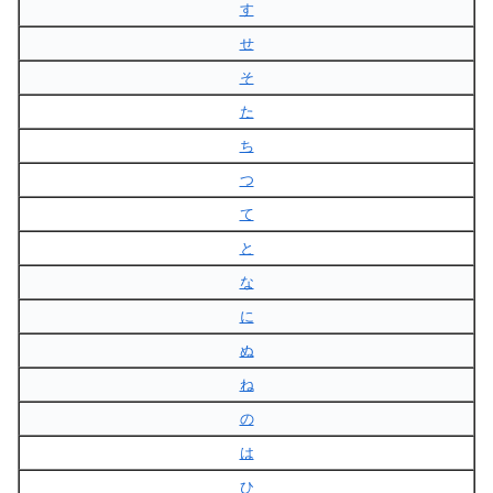
す
せ
そ
た
ち
つ
て
と
な
に
ぬ
ね
の
は
ひ