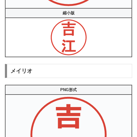
縮小版
メイリオ
PNG形式