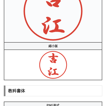
縮小版
教科書体
PNG形式