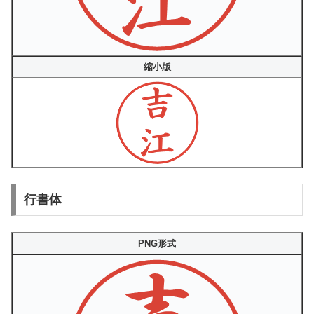
縮小版
行書体
PNG形式