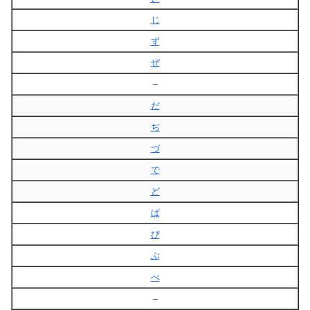
じ
ず
ぜ
–
だ
ぢ
づ
で
ど
ば
び
ぶ
べ
–