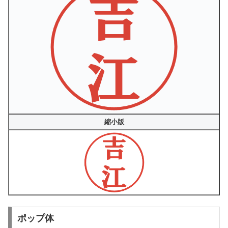
縮小版
ポップ体