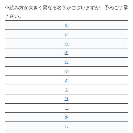
※読み方が大きく異なる名字がございますが、予めご了承
下さい。
あ
い
う
え
お
か
き
く
け
こ
さ
し