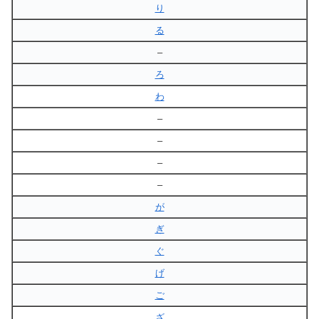
り
る
–
ろ
わ
–
–
–
–
が
ぎ
ぐ
げ
ご
ざ