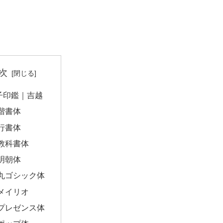
次
子印鑑｜吉越
楷書体
行書体
教科書体
明朝体
丸ゴシック体
メイリオ
プレゼンス体