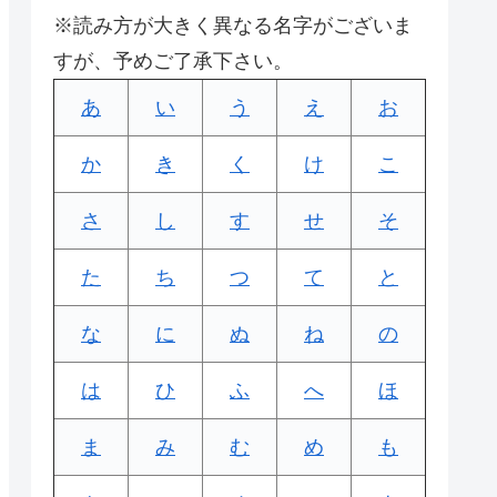
※読み方が大きく異なる名字がございま
すが、予めご了承下さい。
あ
い
う
え
お
か
き
く
け
こ
さ
し
す
せ
そ
た
ち
つ
て
と
な
に
ぬ
ね
の
は
ひ
ふ
へ
ほ
ま
み
む
め
も