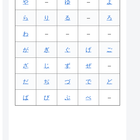
や
–
ゆ
–
よ
ら
り
る
–
ろ
わ
–
–
–
–
が
ぎ
ぐ
げ
ご
ざ
じ
ず
ぜ
–
だ
ぢ
づ
で
ど
ば
び
ぶ
べ
–