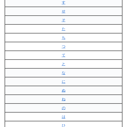
す
せ
そ
た
ち
つ
て
と
な
に
ぬ
ね
の
は
ひ