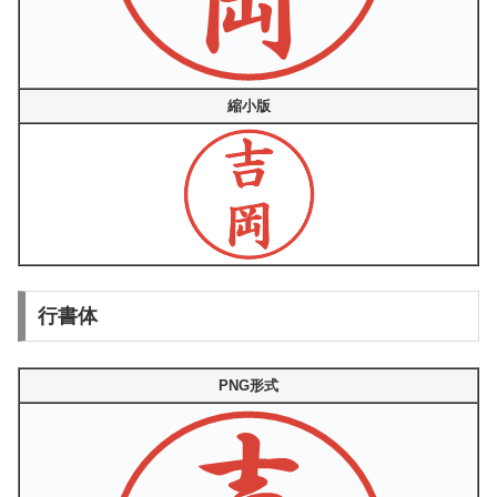
縮小版
行書体
PNG形式