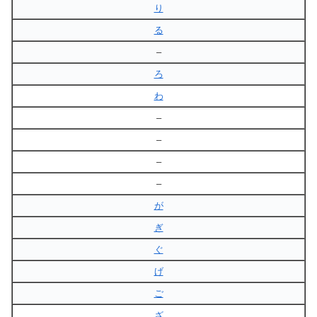
り
る
–
ろ
わ
–
–
–
–
が
ぎ
ぐ
げ
ご
ざ