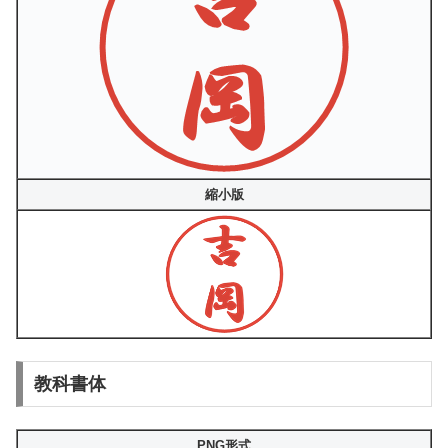
縮小版
教科書体
PNG形式