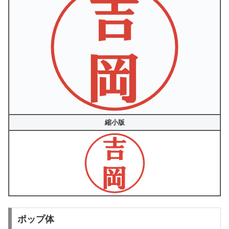
縮小版
ポップ体