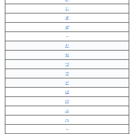
じ
ず
ぜ
–
だ
ぢ
づ
で
ど
ば
び
ぶ
べ
–