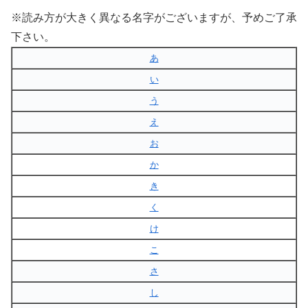
※読み方が大きく異なる名字がございますが、予めご了承
下さい。
あ
い
う
え
お
か
き
く
け
こ
さ
し