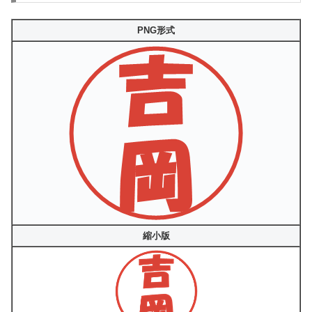
PNG形式
縮小版