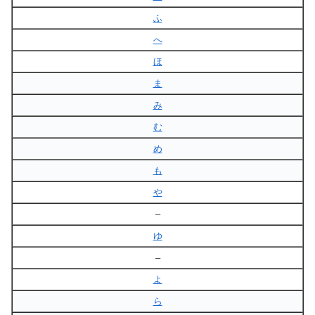
ふ
へ
ほ
ま
み
む
め
も
や
–
ゆ
–
よ
ら