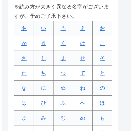
※読み方が大きく異なる名字がございま
すが、予めご了承下さい。
あ
い
う
え
お
か
き
く
け
こ
さ
し
す
せ
そ
た
ち
つ
て
と
な
に
ぬ
ね
の
は
ひ
ふ
へ
ほ
ま
み
む
め
も