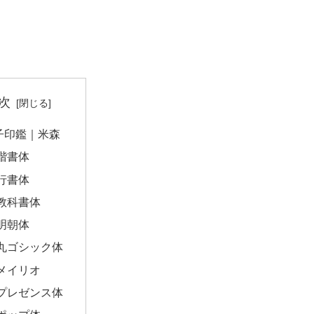
次
子印鑑｜米森
楷書体
行書体
教科書体
明朝体
丸ゴシック体
メイリオ
プレゼンス体