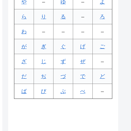
や
–
ゆ
–
よ
ら
り
る
–
ろ
わ
–
–
–
–
が
ぎ
ぐ
げ
ご
ざ
じ
ず
ぜ
–
だ
ぢ
づ
で
ど
ば
び
ぶ
べ
–