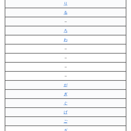
り
る
–
ろ
わ
–
–
–
–
が
ぎ
ぐ
げ
ご
ざ