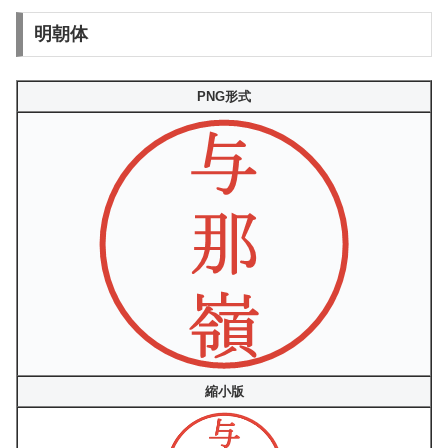
明朝体
PNG形式
縮小版