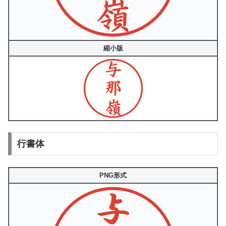
縮小版
行書体
PNG形式