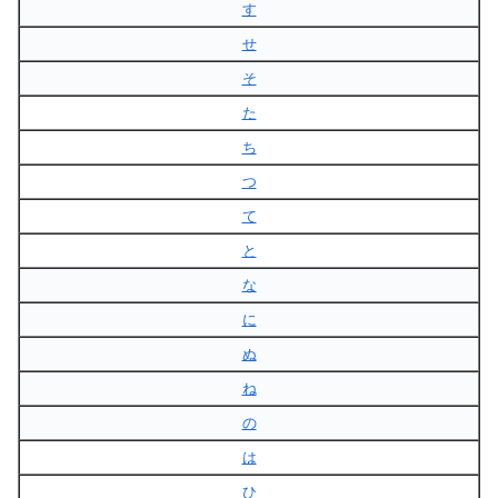
す
せ
そ
た
ち
つ
て
と
な
に
ぬ
ね
の
は
ひ