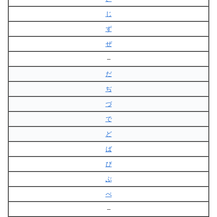
じ
ず
ぜ
–
だ
ぢ
づ
で
ど
ば
び
ぶ
べ
–