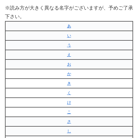
※読み方が大きく異なる名字がございますが、予めご了承
下さい。
あ
い
う
え
お
か
き
く
け
こ
さ
し