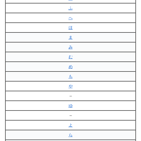
ふ
へ
ほ
ま
み
む
め
も
や
–
ゆ
–
よ
ら