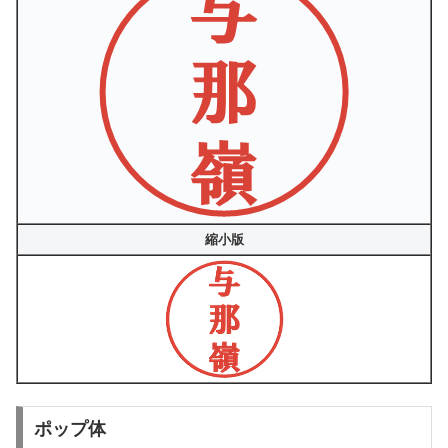
縮小版
ポップ体