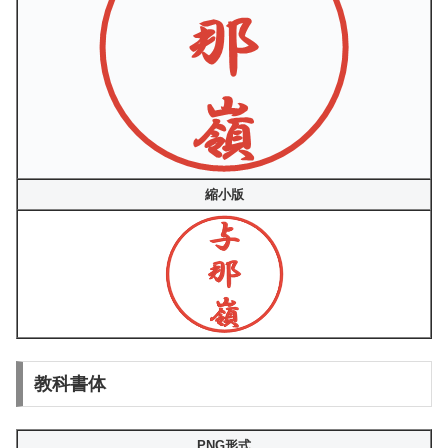
縮小版
教科書体
PNG形式