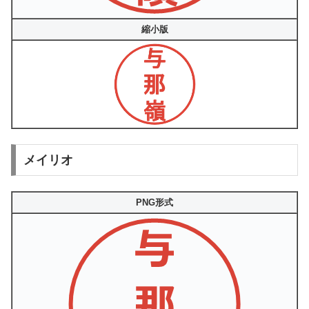
縮小版
メイリオ
PNG形式