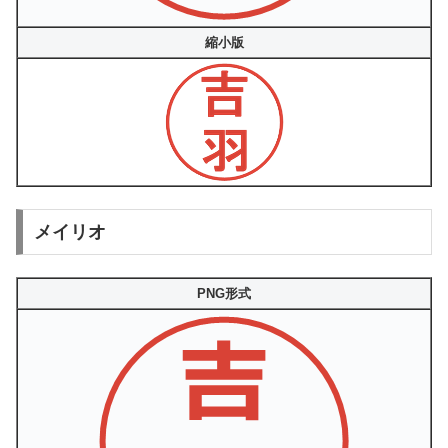
縮小版
メイリオ
PNG形式