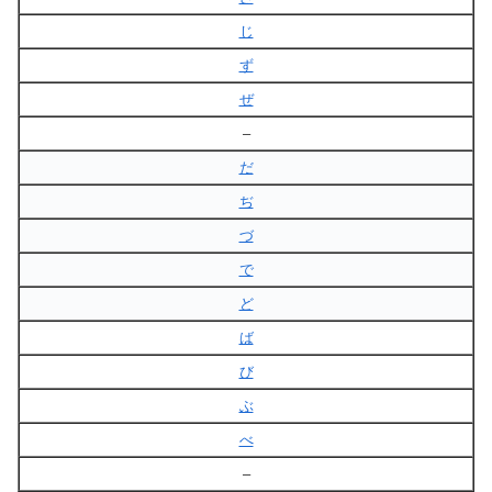
じ
ず
ぜ
–
だ
ぢ
づ
で
ど
ば
び
ぶ
べ
–