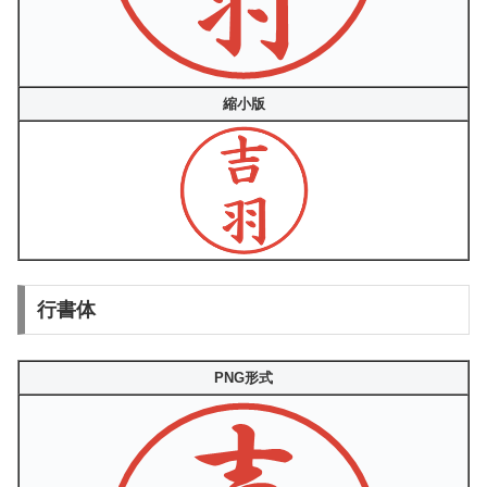
縮小版
行書体
PNG形式