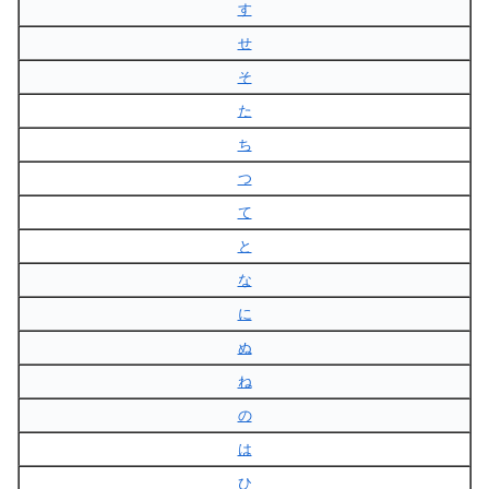
す
せ
そ
た
ち
つ
て
と
な
に
ぬ
ね
の
は
ひ