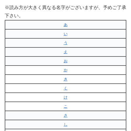
※読み方が大きく異なる名字がございますが、予めご了承
下さい。
あ
い
う
え
お
か
き
く
け
こ
さ
し