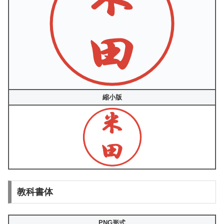
縮小版
教科書体
PNG形式