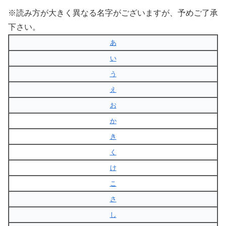
※読み方が大きく異なる名字がございますが、予めご了承
下さい。
あ
い
う
え
お
か
き
く
け
こ
さ
し