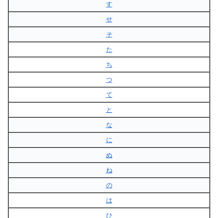
す
せ
そ
た
ち
つ
て
と
な
に
ぬ
ね
の
は
ひ