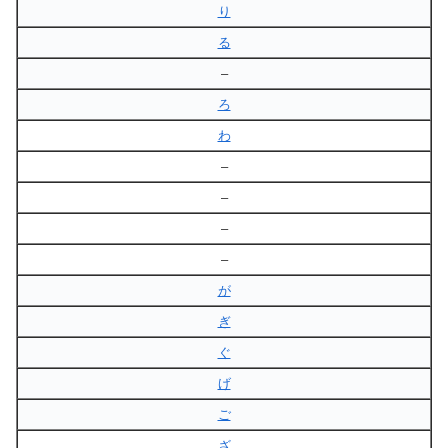
り
る
–
ろ
わ
–
–
–
–
が
ぎ
ぐ
げ
ご
ざ