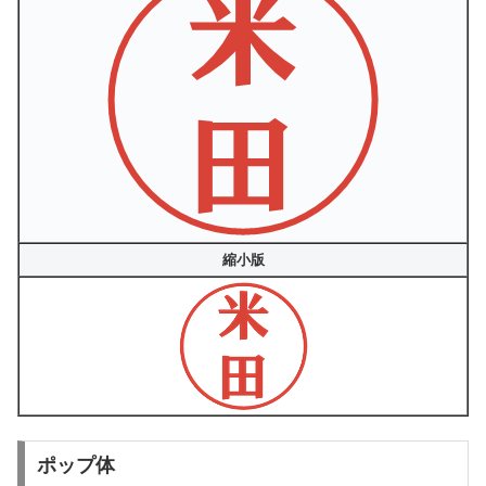
縮小版
ポップ体