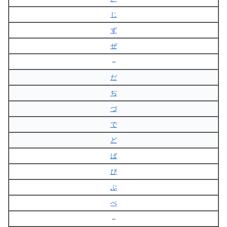
じ
ず
ぜ
–
だ
ぢ
づ
で
ど
ば
び
ぶ
べ
–