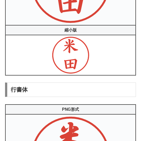
縮小版
行書体
PNG形式