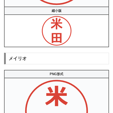
縮小版
メイリオ
PNG形式