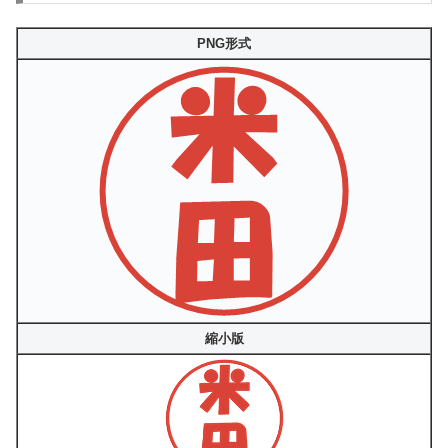
PNG形式
縮小版