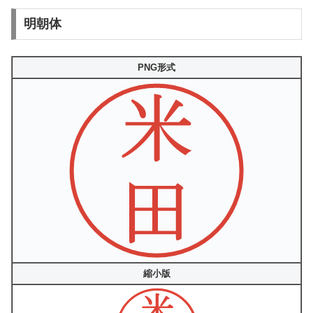
明朝体
PNG形式
縮小版