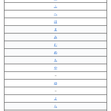
ふ
へ
ほ
ま
み
む
め
も
や
–
ゆ
–
よ
ら