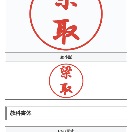
縮小版
教科書体
PNG形式