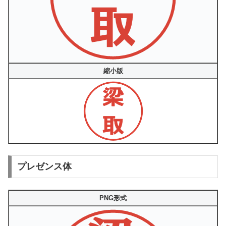
縮小版
プレゼンス体
PNG形式