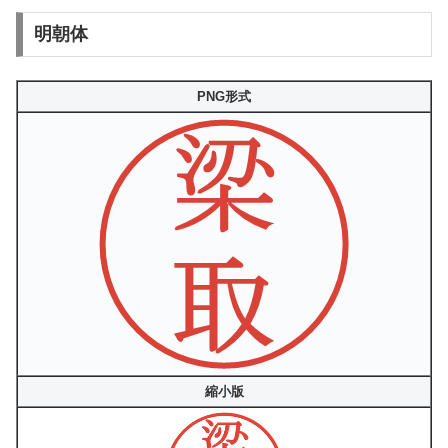
明朝体
PNG形式
縮小版