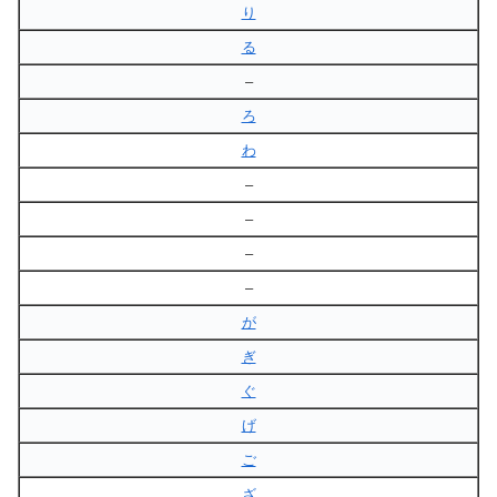
り
る
–
ろ
わ
–
–
–
–
が
ぎ
ぐ
げ
ご
ざ