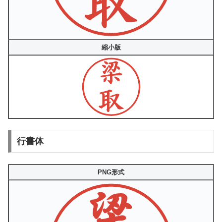
縮小版
行書体
PNG形式