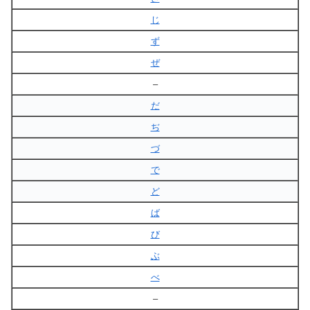
じ
ず
ぜ
–
だ
ぢ
づ
で
ど
ば
び
ぶ
べ
–