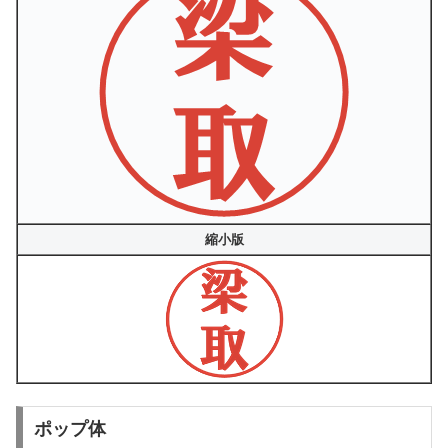
縮小版
ポップ体