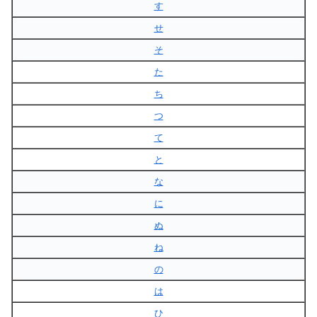
す
せ
そ
た
ち
つ
て
と
な
に
ぬ
ね
の
は
ひ