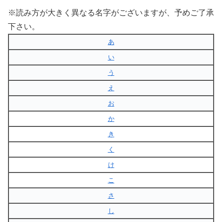
※読み方が大きく異なる名字がございますが、予めご了承
下さい。
あ
い
う
え
お
か
き
く
け
こ
さ
し