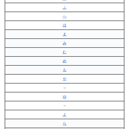
ふ
へ
ほ
ま
み
む
め
も
や
–
ゆ
–
よ
ら