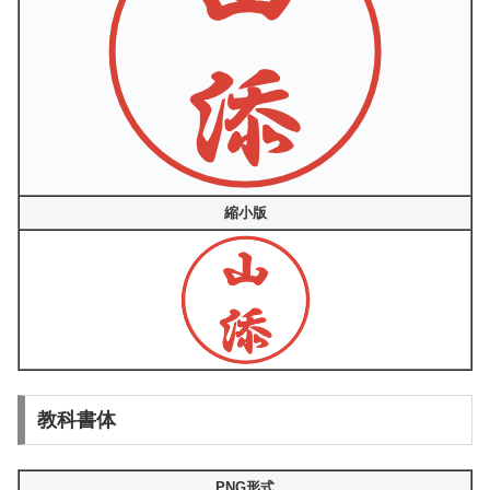
縮小版
教科書体
PNG形式