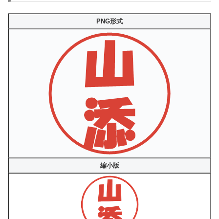
PNG形式
縮小版