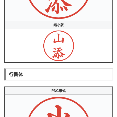
縮小版
行書体
PNG形式