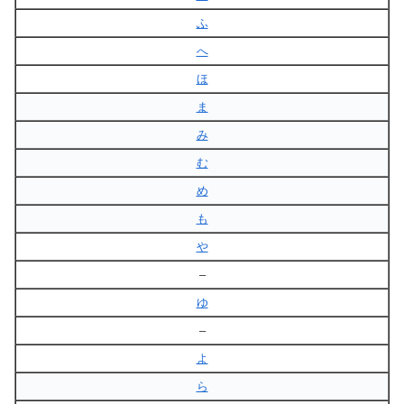
ふ
へ
ほ
ま
み
む
め
も
や
–
ゆ
–
よ
ら