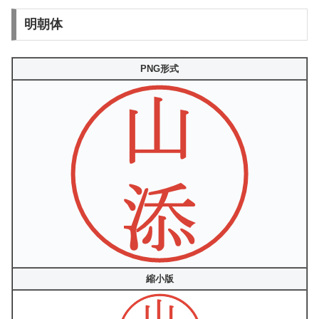
明朝体
PNG形式
縮小版