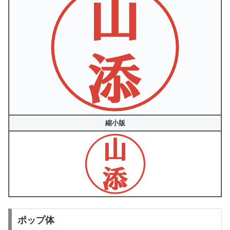
縮小版
ポップ体