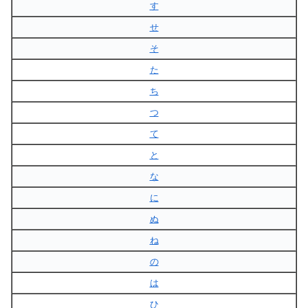
す
せ
そ
た
ち
つ
て
と
な
に
ぬ
ね
の
は
ひ