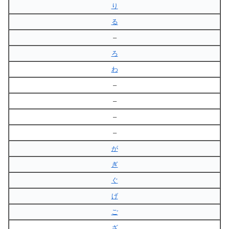
り
る
–
ろ
わ
–
–
–
–
が
ぎ
ぐ
げ
ご
ざ