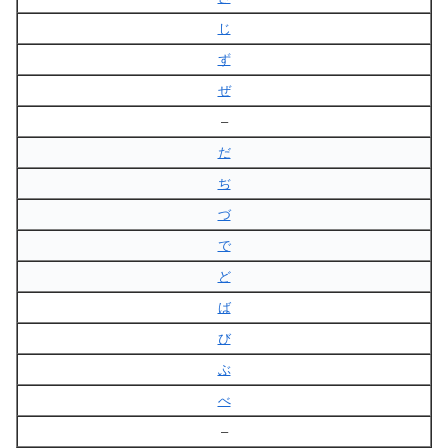
じ
ず
ぜ
–
だ
ぢ
づ
で
ど
ば
び
ぶ
べ
–