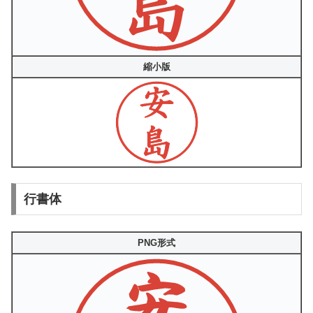
縮小版
行書体
PNG形式