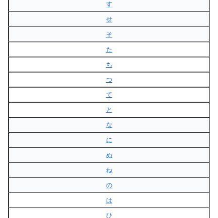
す
せ
そ
た
ち
つ
て
と
な
に
ぬ
ね
の
は
ひ