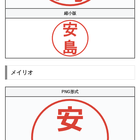
縮小版
メイリオ
PNG形式