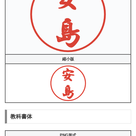
縮小版
教科書体
PNG形式