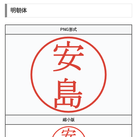
明朝体
PNG形式
縮小版