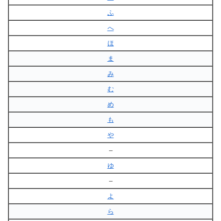
ふ
へ
ほ
ま
み
む
め
も
や
–
ゆ
–
よ
ら