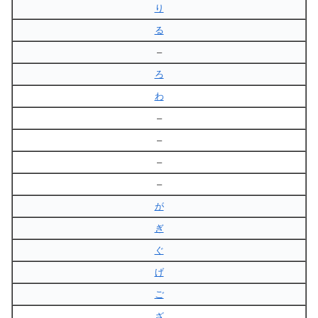
り
る
–
ろ
わ
–
–
–
–
が
ぎ
ぐ
げ
ご
ざ