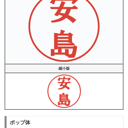
縮小版
ポップ体