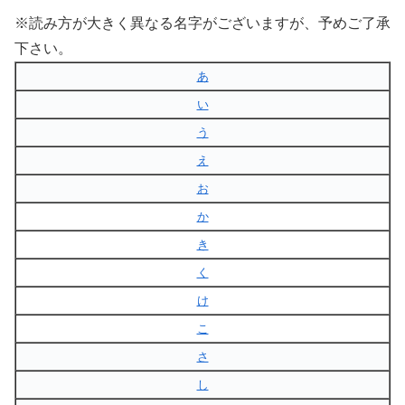
※読み方が大きく異なる名字がございますが、予めご了承
下さい。
あ
い
う
え
お
か
き
く
け
こ
さ
し