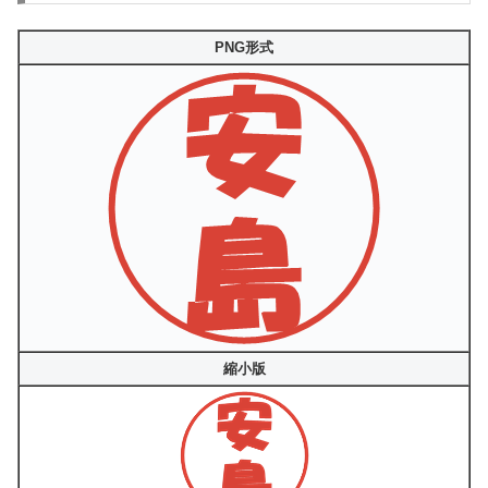
PNG形式
縮小版