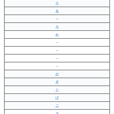
り
る
–
ろ
わ
–
–
–
–
が
ぎ
ぐ
げ
ご
ざ