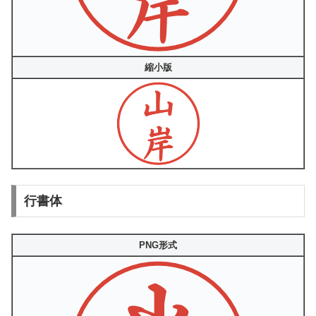
縮小版
行書体
PNG形式