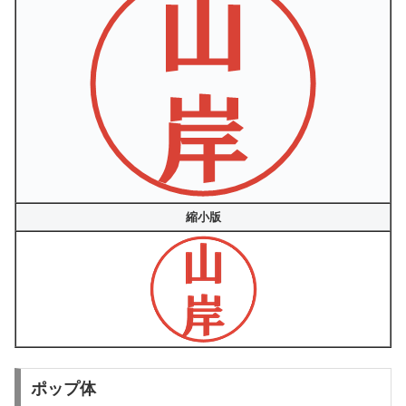
縮小版
ポップ体