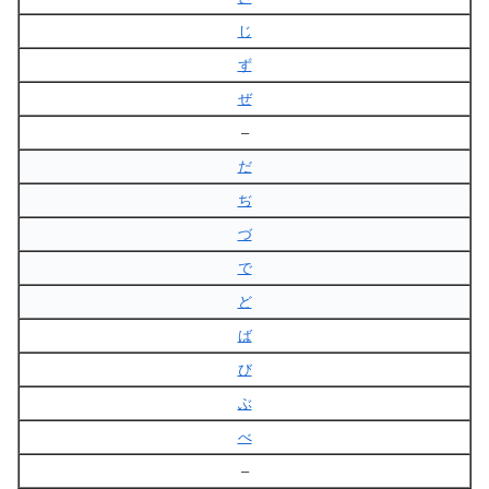
じ
ず
ぜ
–
だ
ぢ
づ
で
ど
ば
び
ぶ
べ
–