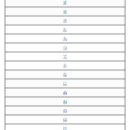
す
せ
そ
た
ち
つ
て
と
な
に
ぬ
ね
の
は
ひ