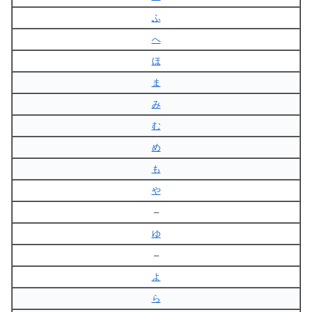
ふ
へ
ほ
ま
み
む
め
も
や
–
ゆ
–
よ
ら