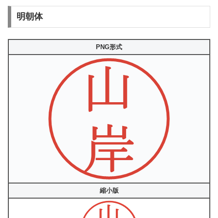
明朝体
PNG形式
縮小版