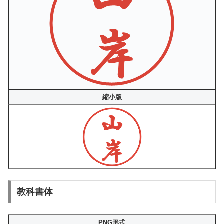
縮小版
教科書体
PNG形式