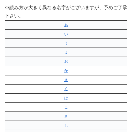
※読み方が大きく異なる名字がございますが、予めご了承
下さい。
あ
い
う
え
お
か
き
く
け
こ
さ
し