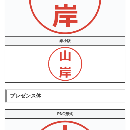
縮小版
プレゼンス体
PNG形式