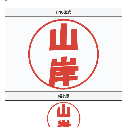
PNG形式
縮小版