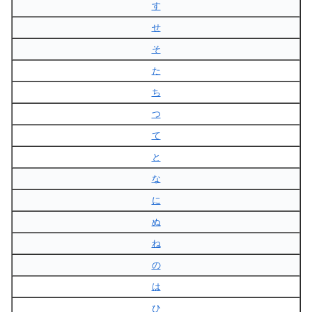
す
せ
そ
た
ち
つ
て
と
な
に
ぬ
ね
の
は
ひ