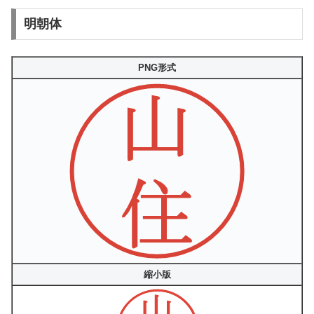
明朝体
PNG形式
縮小版