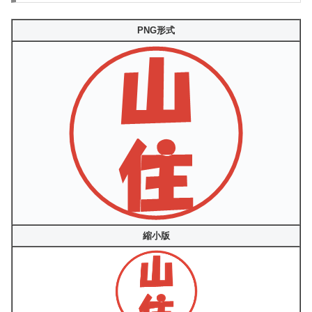
PNG形式
縮小版