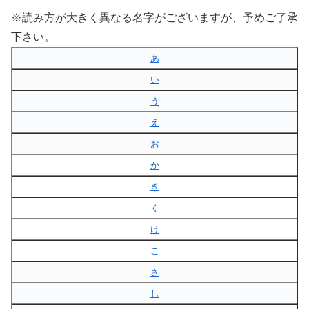
※読み方が大きく異なる名字がございますが、予めご了承
下さい。
あ
い
う
え
お
か
き
く
け
こ
さ
し