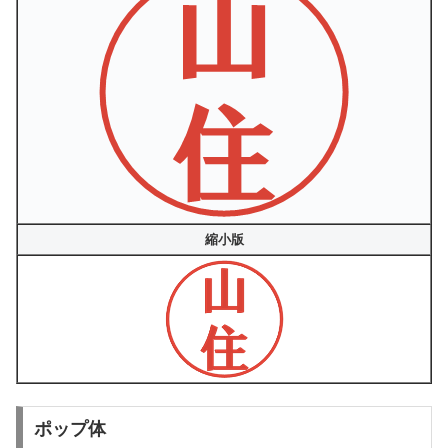
縮小版
ポップ体