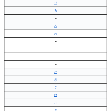
り
る
–
ろ
わ
–
–
–
–
が
ぎ
ぐ
げ
ご
ざ