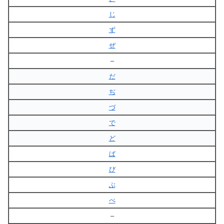
じ
ず
ぜ
–
だ
ぢ
づ
で
ど
ば
び
ぶ
べ
–