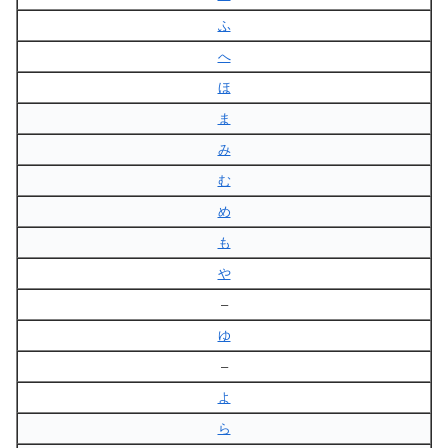
ふ
へ
ほ
ま
み
む
め
も
や
–
ゆ
–
よ
ら