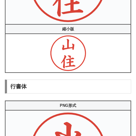
縮小版
行書体
PNG形式