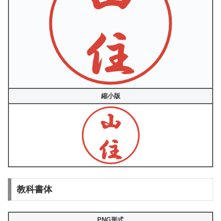
縮小版
教科書体
PNG形式