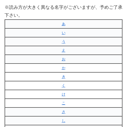
※読み方が大きく異なる名字がございますが、予めご了承
下さい。
あ
い
う
え
お
か
き
く
け
こ
さ
し