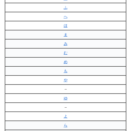
ふ
へ
ほ
ま
み
む
め
も
や
–
ゆ
–
よ
ら