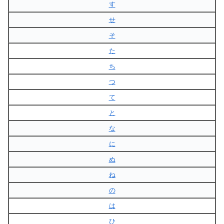
す
せ
そ
た
ち
つ
て
と
な
に
ぬ
ね
の
は
ひ