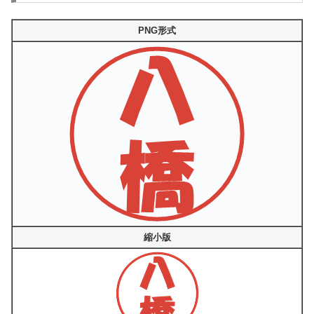
PNG形式
縮小版