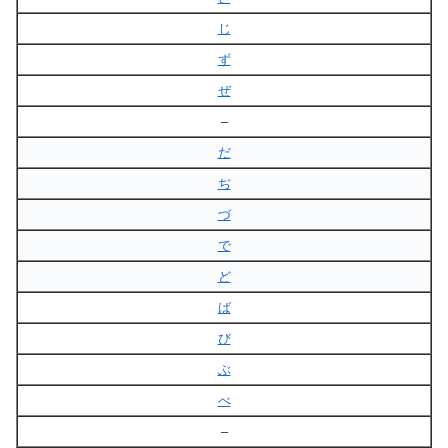
じ
ず
ぜ
–
だ
ぢ
づ
で
ど
ば
び
ぶ
べ
–