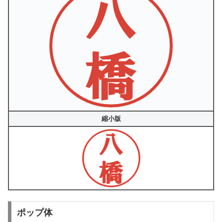
縮小版
ポップ体