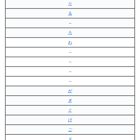
り
る
–
ろ
わ
–
–
–
–
が
ぎ
ぐ
げ
ご
ざ