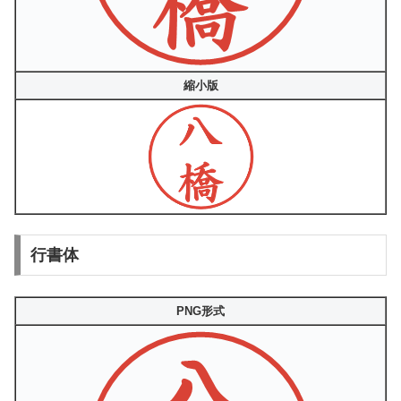
縮小版
行書体
PNG形式