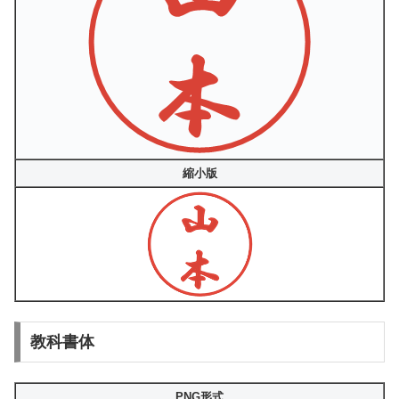
縮小版
教科書体
PNG形式