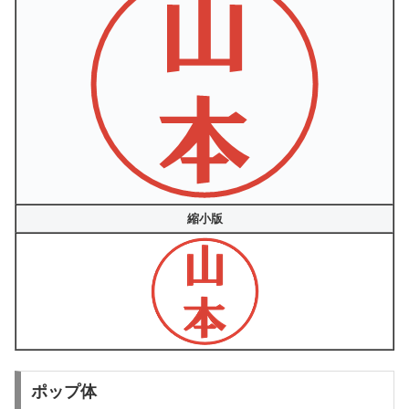
縮小版
ポップ体