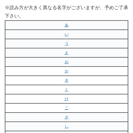
※読み方が大きく異なる名字がございますが、予めご了承
下さい。
あ
い
う
え
お
か
き
く
け
こ
さ
し