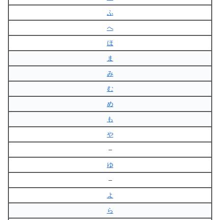
ふ
へ
ほ
ま
み
む
め
も
や
–
ゆ
–
よ
ら