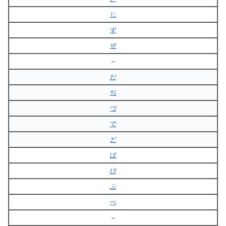
じ
ず
ぜ
–
だ
ぢ
づ
で
ど
ば
び
ぶ
べ
–