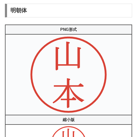
明朝体
PNG形式
縮小版