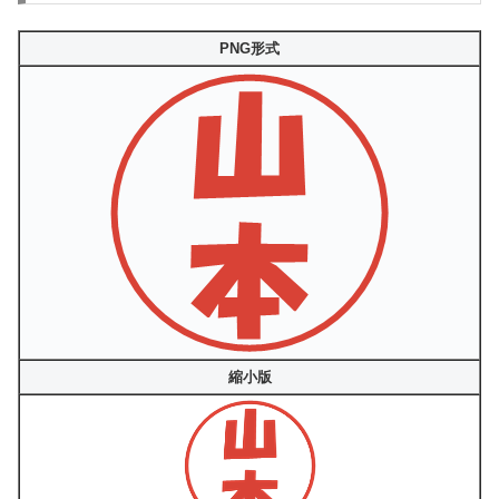
PNG形式
縮小版