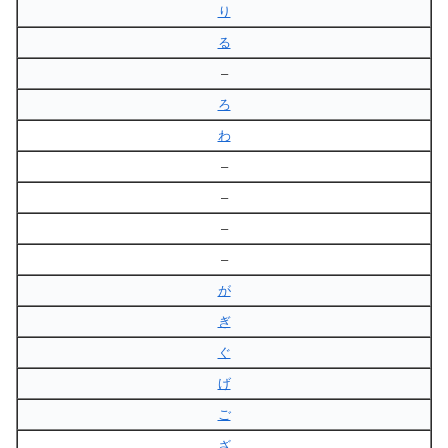
り
る
–
ろ
わ
–
–
–
–
が
ぎ
ぐ
げ
ご
ざ