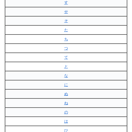
す
せ
そ
た
ち
つ
て
と
な
に
ぬ
ね
の
は
ひ