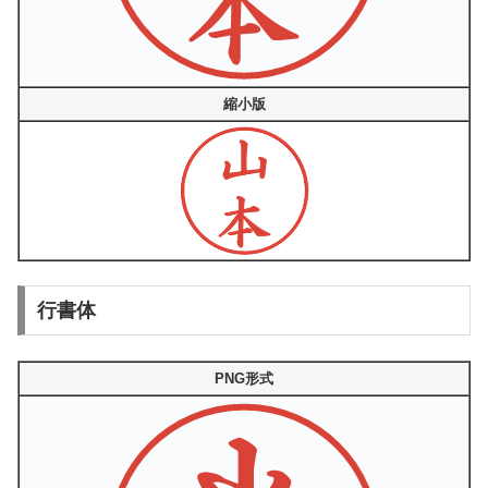
縮小版
行書体
PNG形式