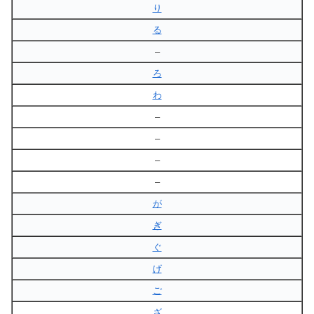
り
る
–
ろ
わ
–
–
–
–
が
ぎ
ぐ
げ
ご
ざ