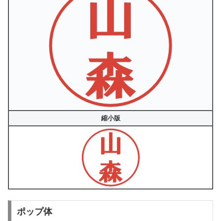
縮小版
ポップ体