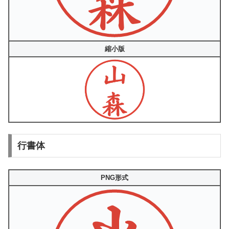
縮小版
行書体
PNG形式