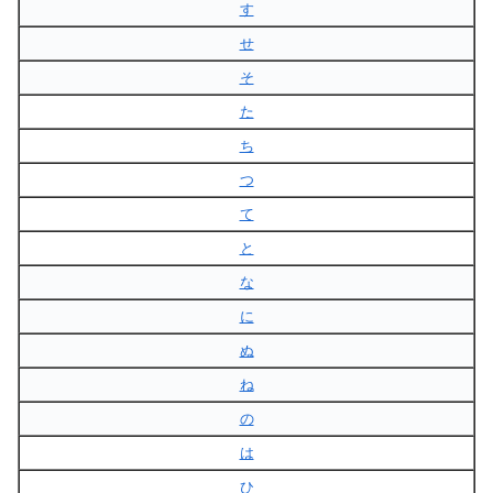
す
せ
そ
た
ち
つ
て
と
な
に
ぬ
ね
の
は
ひ