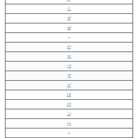
じ
ず
ぜ
–
だ
ぢ
づ
で
ど
ば
び
ぶ
べ
–