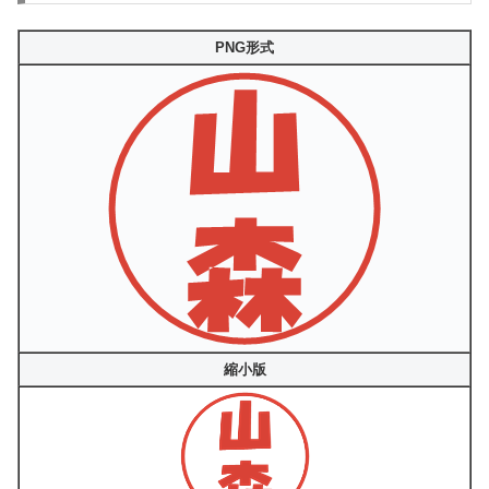
PNG形式
縮小版