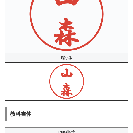
縮小版
教科書体
PNG形式