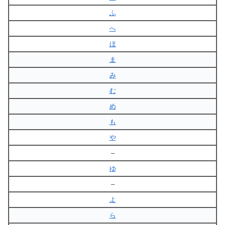
ふ
へ
ほ
ま
み
む
め
も
や
–
ゆ
–
よ
ら