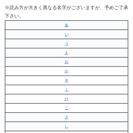
※読み方が大きく異なる名字がございますが、予めご了承
下さい。
あ
い
う
え
お
か
き
く
け
こ
さ
し