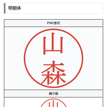
明朝体
PNG形式
縮小版