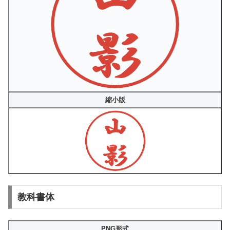
縮小版
教科書体
PNG形式