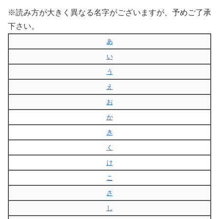
※読み方が大きく異なる名字がございますが、予めご了承
下さい。
あ
い
う
え
お
か
き
く
け
こ
さ
し