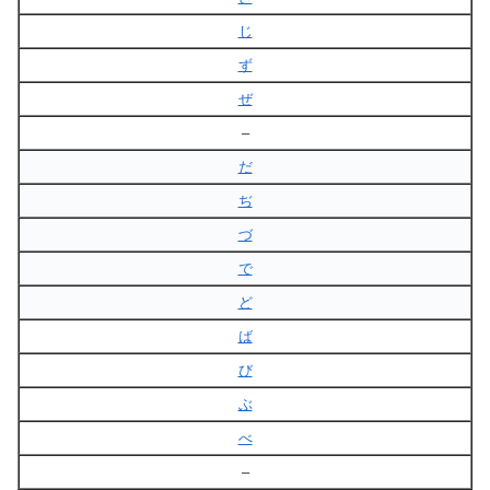
じ
ず
ぜ
–
だ
ぢ
づ
で
ど
ば
び
ぶ
べ
–