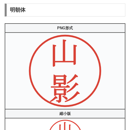
明朝体
PNG形式
縮小版