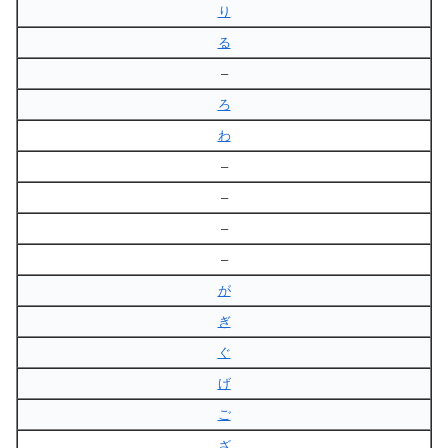
り
る
–
ろ
わ
–
–
–
–
が
ぎ
ぐ
げ
ご
ざ