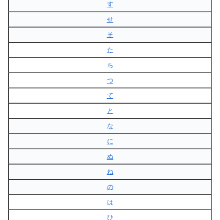
す
せ
そ
た
ち
つ
て
と
な
に
ぬ
ね
の
は
ひ