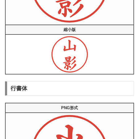
縮小版
行書体
PNG形式