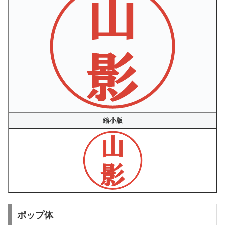
縮小版
ポップ体