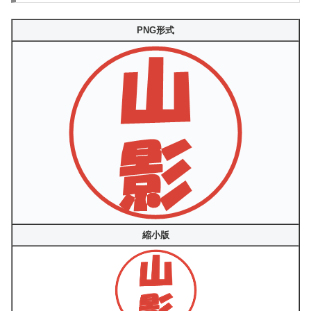
PNG形式
縮小版