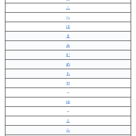
ふ
へ
ほ
ま
み
む
め
も
や
–
ゆ
–
よ
ら