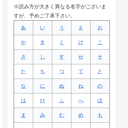
※読み方が大きく異なる名字がございま
すが、予めご了承下さい。
あ
い
う
え
お
か
き
く
け
こ
さ
し
す
せ
そ
た
ち
つ
て
と
な
に
ぬ
ね
の
は
ひ
ふ
へ
ほ
ま
み
む
め
も