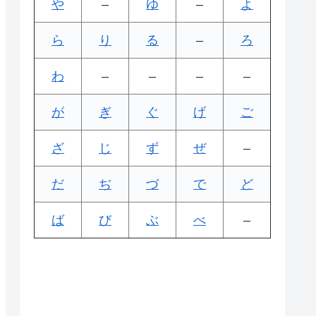
や
–
ゆ
–
よ
ら
り
る
–
ろ
わ
–
–
–
–
が
ぎ
ぐ
げ
ご
ざ
じ
ず
ぜ
–
だ
ぢ
づ
で
ど
ば
び
ぶ
べ
–