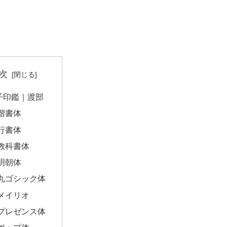
次
子印鑑｜渡部
楷書体
行書体
教科書体
明朝体
丸ゴシック体
メイリオ
プレゼンス体