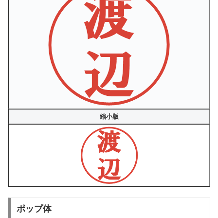
縮小版
ポップ体