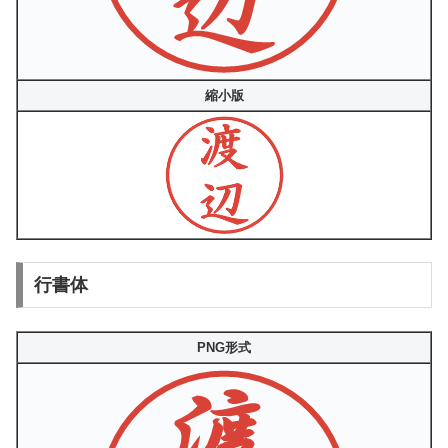
縮小版
行書体
PNG形式