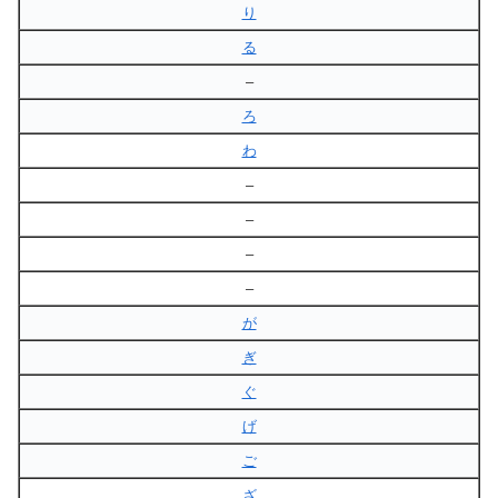
り
る
–
ろ
わ
–
–
–
–
が
ぎ
ぐ
げ
ご
ざ