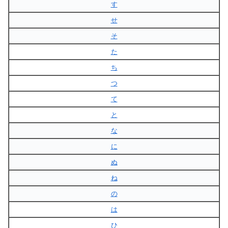
す
せ
そ
た
ち
つ
て
と
な
に
ぬ
ね
の
は
ひ