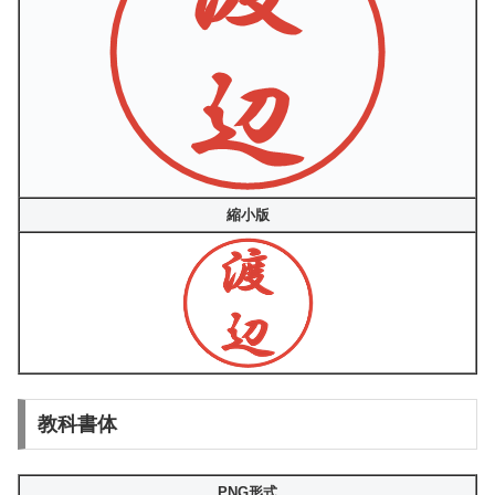
縮小版
教科書体
PNG形式