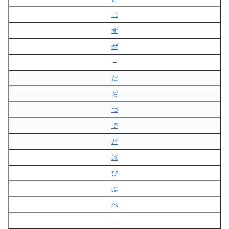
じ
ず
ぜ
–
だ
ぢ
づ
で
ど
ば
び
ぶ
べ
–