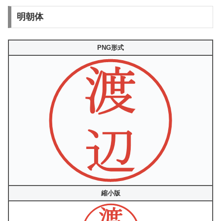
明朝体
PNG形式
縮小版