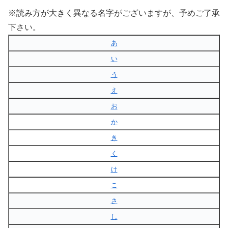
※読み方が大きく異なる名字がございますが、予めご了承
下さい。
あ
い
う
え
お
か
き
く
け
こ
さ
し