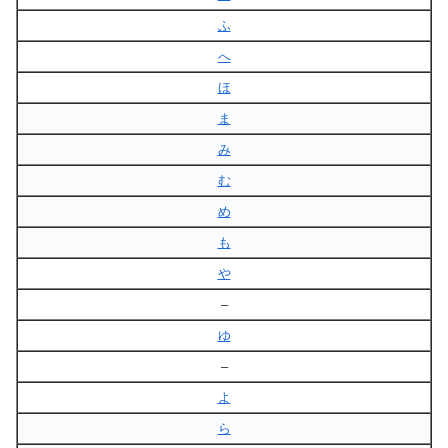
ふ
へ
ほ
ま
み
む
め
も
や
–
ゆ
–
よ
ら