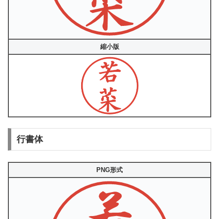
縮小版
行書体
PNG形式