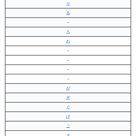
り
る
–
ろ
わ
–
–
–
–
が
ぎ
ぐ
げ
ご
ざ