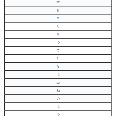
す
せ
そ
た
ち
つ
て
と
な
に
ぬ
ね
の
は
ひ