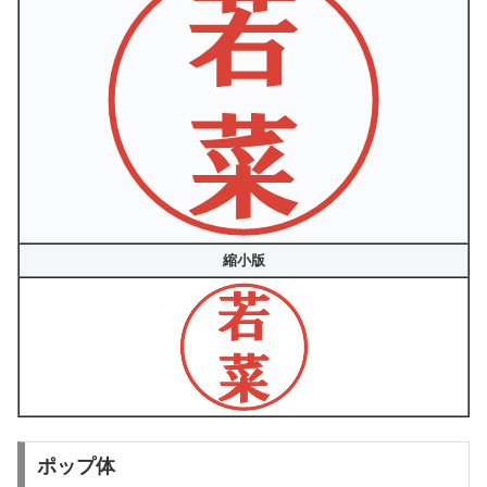
縮小版
ポップ体