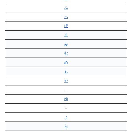
ふ
へ
ほ
ま
み
む
め
も
や
–
ゆ
–
よ
ら