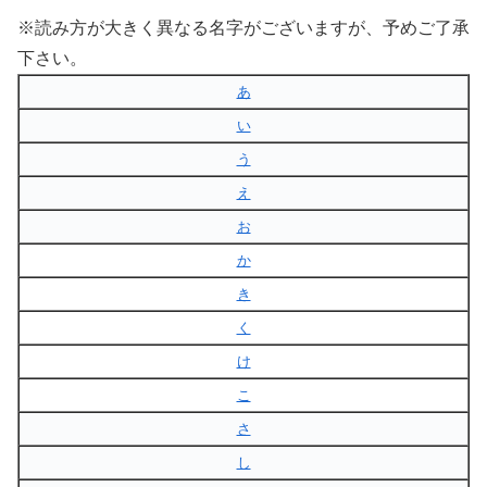
※読み方が大きく異なる名字がございますが、予めご了承
下さい。
あ
い
う
え
お
か
き
く
け
こ
さ
し