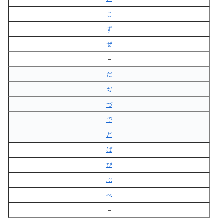
じ
ず
ぜ
–
だ
ぢ
づ
で
ど
ば
び
ぶ
べ
–