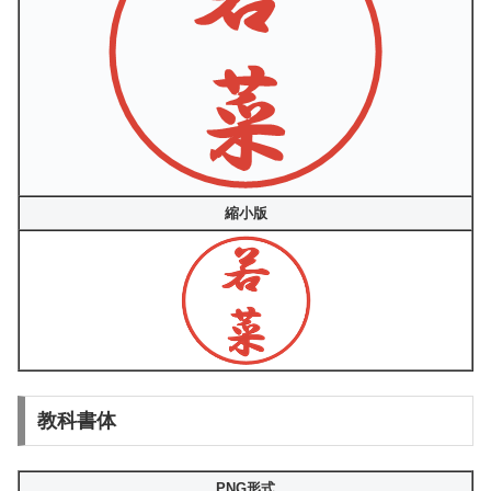
縮小版
教科書体
PNG形式