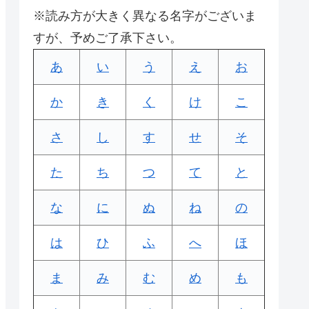
※読み方が大きく異なる名字がございま
すが、予めご了承下さい。
あ
い
う
え
お
か
き
く
け
こ
さ
し
す
せ
そ
た
ち
つ
て
と
な
に
ぬ
ね
の
は
ひ
ふ
へ
ほ
ま
み
む
め
も