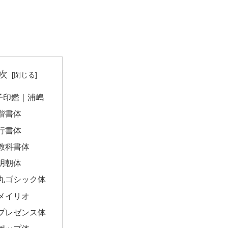
次
子印鑑｜浦嶋
楷書体
行書体
教科書体
明朝体
丸ゴシック体
メイリオ
プレゼンス体