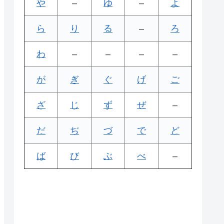
や
–
ゆ
–
よ
ら
り
る
–
ろ
わ
–
–
–
–
が
ぎ
ぐ
げ
ご
ざ
じ
ず
ぜ
–
だ
ぢ
づ
で
ど
ば
び
ぶ
べ
–