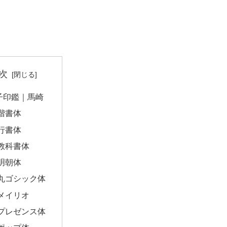
次
子印鑑｜馬崎
楷書体
行書体
教科書体
明朝体
丸ゴシック体
メイリオ
プレゼンス体