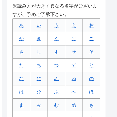
※読み方が大きく異なる名字がございま
すが、予めご了承下さい。
あ
い
う
え
お
か
き
く
け
こ
さ
し
す
せ
そ
た
ち
つ
て
と
な
に
ぬ
ね
の
は
ひ
ふ
へ
ほ
ま
み
む
め
も