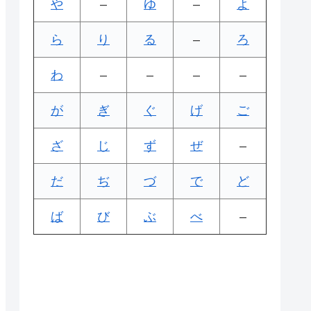
や
–
ゆ
–
よ
ら
り
る
–
ろ
わ
–
–
–
–
が
ぎ
ぐ
げ
ご
ざ
じ
ず
ぜ
–
だ
ぢ
づ
で
ど
ば
び
ぶ
べ
–