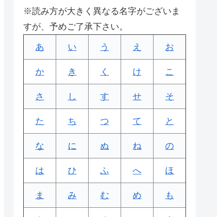
※読み方が大きく異なる名字がございま
すが、予めご了承下さい。
あ
い
う
え
お
か
き
く
け
こ
さ
し
す
せ
そ
た
ち
つ
て
と
な
に
ぬ
ね
の
は
ひ
ふ
へ
ほ
ま
み
む
め
も