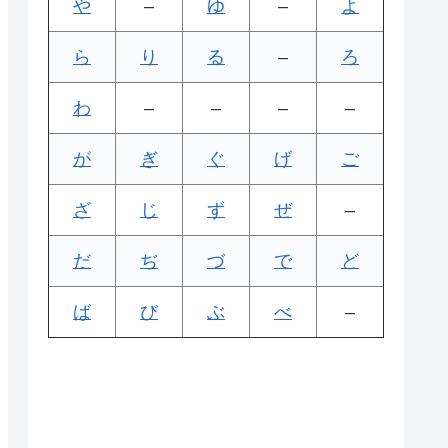
や
–
ゆ
–
よ
ら
り
る
–
ろ
わ
–
–
–
–
が
ぎ
ぐ
げ
ご
ざ
じ
ず
ぜ
–
だ
ぢ
づ
で
ど
ば
び
ぶ
べ
–