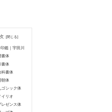
次
子印鑑｜宇田川
楷書体
行書体
教科書体
明朝体
丸ゴシック体
メイリオ
プレゼンス体